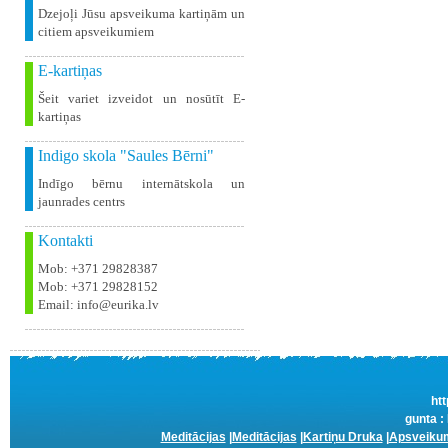
Dzejoļi Jūsu apsveikuma kartiņām un
citiem apsveikumiem
E-kartiņas
Šeit variet izveidot un nosūtīt E-
kartiņas
Indigo skola "Saules Bērni"
Indīgo bērnu internātskola un
jaunrades centrs
Kontakti
Mob: +371 29828387
Mob: +371 29828152
Email: info@eurika.lv
htt
gunta :
Meditācijas
|
Meditācijas
|
Kartiņu Druka
|
Apsveikum