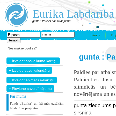
Eurika Labdarība
gunta : Paldies par ziedojumu!
Sākums
Proj
Nesanāk ielogoties?
gunta : Pa
Paldies par atbals
Pateicoties Jūsu
slimnīcās un bē
+ Pievieno savu zīmējumu
novērtējama un esam
Par mums
Fonds „Eurika” un kā mēs uzsākām
gunta ziedojums p
labdarības projektus
sirsniņa