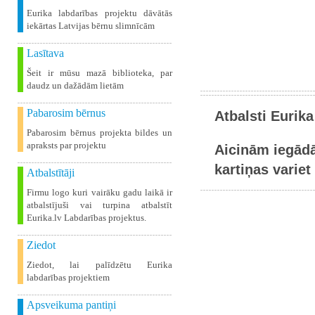
Eurika labdarības projektu dāvātās
iekārtas Latvijas bērnu slimnīcām
Lasītava
Šeit ir mūsu mazā biblioteka, par
daudz un dažādām lietām
Pabarosim bērnus
Atbalsti Eurika
Pabarosim bērnus projekta bildes un
apraksts par projektu
Aicinām iegādā
kartiņas variet 
Atbalstītāji
Firmu logo kuri vairāku gadu laikā ir
atbalstījuši vai turpina atbalstīt
Eurika.lv Labdarības projektus.
Ziedot
Ziedot, lai palīdzētu Eurika
labdarības projektiem
Apsveikuma pantiņi