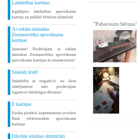
Labdarības kartiņas
Iegādājies labdarības apsveikuma
kartiņu un palīdzi bērniem slimnīcās
"Pabarosim bērnus" 
Ar rokām darinātas
Ziemassvētku apsveikuma
kartiņas
Jaunums! Piedāvājam ar rokām
darinātas Ziemassvētku apsveikuma
apsveikumu kartiņas ar ornamentiem!
Smiekli ārstē!
Sadarbībā ar origami.lv no šiem
zīmējumiem mēs piedāvājam
izgatavot labdarīgas dāvanas!
E kartiņas
Eurika piedāvā uzņēmumiem izveidot
flash elektroniskās apsveikuma
kartiņas
Dāvātās iekārtas slimnīcām