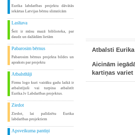
Eurika labdarības projektu dāvātās
iekārtas Latvijas bērnu slimnīcām
Lasītava
Šeit ir mūsu mazā biblioteka, par
daudz un dažādām lietām
Pabarosim bērnus
Atbalsti Eurika
Pabarosim bērnus projekta bildes un
apraksts par projektu
Aicinām iegādā
kartiņas variet 
Atbalstītāji
Firmu logo kuri vairāku gadu laikā ir
atbalstījuši vai turpina atbalstīt
Eurika.lv Labdarības projektus.
Ziedot
Ziedot, lai palīdzētu Eurika
labdarības projektiem
Apsveikuma pantiņi