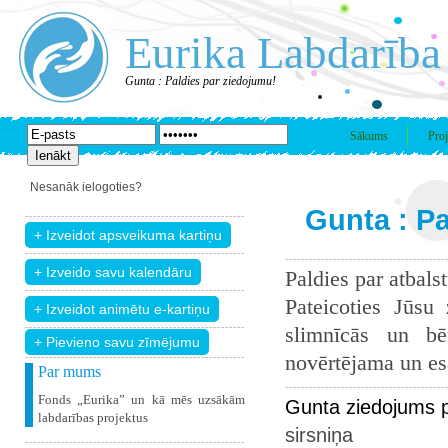
Eurika Labdarība
Gunta : Paldies par ziedojumu!
Sākums
Proj
Nesanāk ielogoties?
Gunta : Pa
Paldies par atbals
Pateicoties Jūsu
slimnīcās un bē
+ Pievieno savu zīmējumu
novērtējama un esam
Par mums
Fonds „Eurika” un kā mēs uzsākām
Gunta ziedojums 
labdarības projektus
sirsniņa