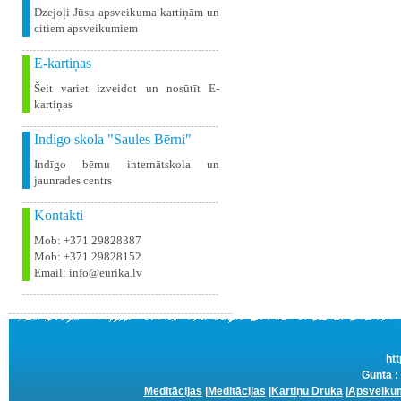
Dzejoļi Jūsu apsveikuma kartiņām un
citiem apsveikumiem
E-kartiņas
Šeit variet izveidot un nosūtīt E-
kartiņas
Indigo skola "Saules Bērni"
Indīgo bērnu internātskola un
jaunrades centrs
Kontakti
Mob: +371 29828387
Mob: +371 29828152
Email: info@eurika.lv
htt
Gunta :
Meditācijas
|
Meditācijas
|
Kartiņu Druka
|
Apsveikum