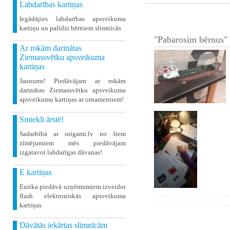
Labdarības kartiņas
Iegādājies labdarības apsveikuma
kartiņu un palīdzi bērniem slimnīcās
"Pabarosim bērnus" 
Ar rokām darinātas
Ziemassvētku apsveikuma
kartiņas
Jaunums! Piedāvājam ar rokām
darinātas Ziemassvētku apsveikuma
apsveikumu kartiņas ar ornamentiem!
Smiekli ārstē!
Sadarbībā ar origami.lv no šiem
zīmējumiem mēs piedāvājam
izgatavot labdarīgas dāvanas!
E kartiņas
Eurika piedāvā uzņēmumiem izveidot
flash elektroniskās apsveikuma
kartiņas
Dāvātās iekārtas slimnīcām