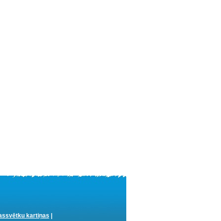
ssvētku kartiņas
|