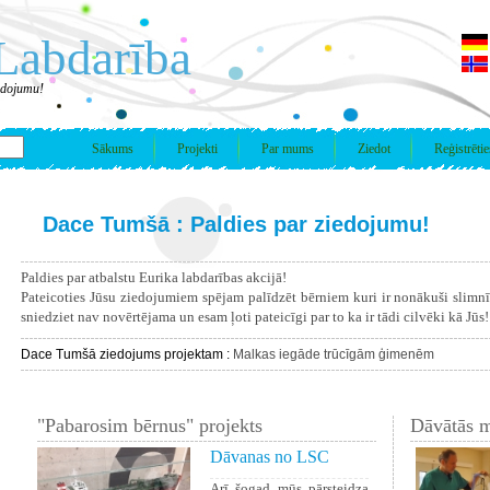
Labdarība
edojumu!
Sākums
Projekti
Par mums
Ziedot
Reģistrētie
Dace Tumšā : Paldies par ziedojumu!
Paldies par atbalstu Eurika labdarības akcijā!
Pateicoties Jūsu ziedojumiem spējam palīdzēt bērniem kuri ir nonākuši slimn
sniedziet nav novērtējama un esam ļoti pateicīgi par to ka ir tādi cilvēki kā Jūs!
Dace Tumšā ziedojums projektam :
Malkas iegāde trūcīgām ģimenēm
"Pabarosim bērnus" projekts
Dāvātās m
Dāvanas no LSC
Arī šogad mūs pārsteidza