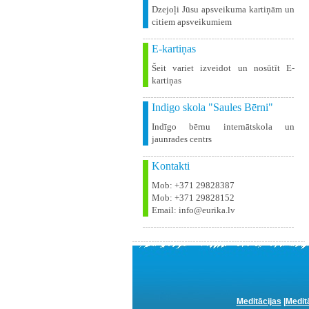
Dzejoļi Jūsu apsveikuma kartiņām un
citiem apsveikumiem
E-kartiņas
Šeit variet izveidot un nosūtīt E-
kartiņas
Indigo skola "Saules Bērni"
Indīgo bērnu internātskola un
jaunrades centrs
Kontakti
Mob: +371 29828387
Mob: +371 29828152
Email: info@eurika.lv
Meditācijas
|
Medit