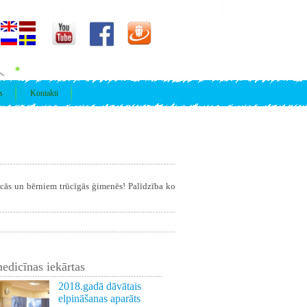
s
Kontakti
īcās un bērniem trūcīgās ģimenēs! Palīdzība ko
edicīnas iekārtas
2018.gadā dāvātais
elpināšanas aparāts