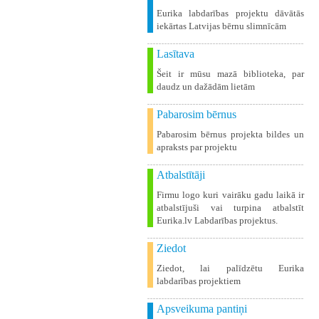
Eurika labdarības projektu dāvātās
iekārtas Latvijas bērnu slimnīcām
Lasītava
Šeit ir mūsu mazā biblioteka, par
daudz un dažādām lietām
Pabarosim bērnus
Pabarosim bērnus projekta bildes un
apraksts par projektu
Atbalstītāji
Firmu logo kuri vairāku gadu laikā ir
atbalstījuši vai turpina atbalstīt
Eurika.lv Labdarības projektus.
Ziedot
Ziedot, lai palīdzētu Eurika
labdarības projektiem
Apsveikuma pantiņi