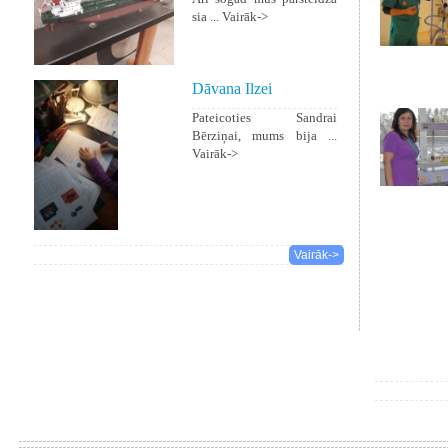
sia ...
Vairāk->
Dāvana Ilzei
Pateicoties Sandrai
Bērziņai, mums bija ...
Vairāk->
Vairāk->