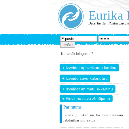
Eurika 
Dace Tumšā : Paldies par zi
Nesanāk ielogoties?
+ Pievieno savu zīmējumu
Par mums
Fonds „Eurika” un kā mēs uzsākām
labdarības projektus