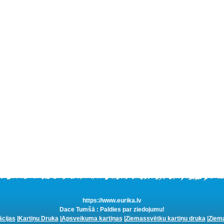
https://www.eurika.lv
Dace Tumšā : Paldies par ziedojumu!
ācijas
|
Kartiņu Druka
|
Apsveikuma kartiņas
|
Ziemassvētku kartiņu druka
|
Ziema