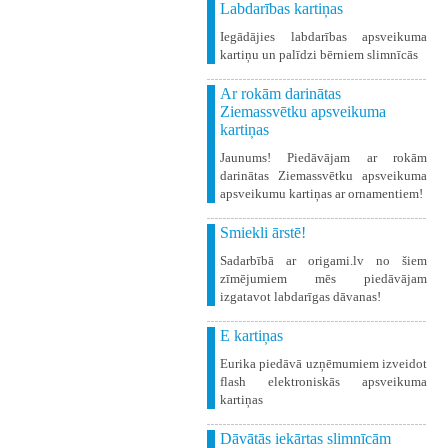
Labdarības kartiņas
Iegādājies labdarības apsveikuma
kartiņu un palīdzi bērniem slimnīcās
Ar rokām darinātas
Ziemassvētku apsveikuma
kartiņas
Jaunums! Piedāvājam ar rokām
darinātas Ziemassvētku apsveikuma
apsveikumu kartiņas ar ornamentiem!
Smiekli ārstē!
Sadarbībā ar origami.lv no šiem
zīmējumiem mēs piedāvājam
izgatavot labdarīgas dāvanas!
E kartiņas
Eurika piedāvā uzņēmumiem izveidot
flash elektroniskās apsveikuma
kartiņas
Dāvātās iekārtas slimnīcām