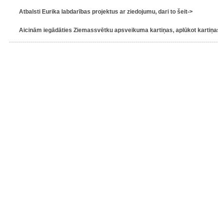
Atbalsti Eurika labdarības projektus ar ziedojumu, dari to šeit->
Aicinām iegādāties Ziemassvētku apsveikuma kartiņas, aplūkot kartiņas 