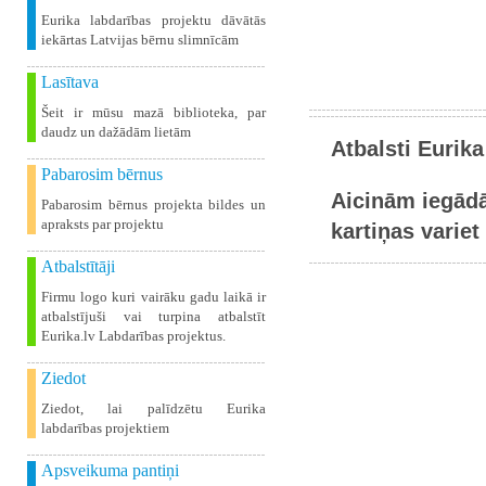
Eurika labdarības projektu dāvātās
iekārtas Latvijas bērnu slimnīcām
Lasītava
Šeit ir mūsu mazā biblioteka, par
daudz un dažādām lietām
Atbalsti Eurika
Pabarosim bērnus
Aicinām iegādā
Pabarosim bērnus projekta bildes un
apraksts par projektu
kartiņas variet 
Atbalstītāji
Firmu logo kuri vairāku gadu laikā ir
atbalstījuši vai turpina atbalstīt
Eurika.lv Labdarības projektus.
Ziedot
Ziedot, lai palīdzētu Eurika
labdarības projektiem
Apsveikuma pantiņi