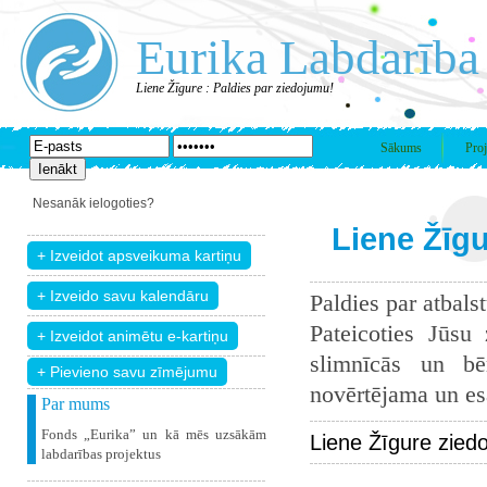
Eurika Labdarība
Liene Žīgure : Paldies par ziedojumu!
Sākums
Proj
Nesanāk ielogoties?
Liene Žīgu
Paldies par atbals
Pateicoties Jūsu
slimnīcās un bē
+ Pievieno savu zīmējumu
novērtējama un esam
Par mums
Fonds „Eurika” un kā mēs uzsākām
Liene Žīgure zied
labdarības projektus