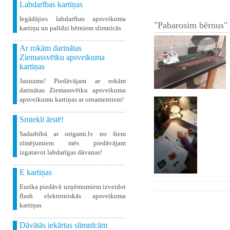
Labdarības kartiņas
Iegādājies labdarības apsveikuma
"Pabarosim bērnus" 
kartiņu un palīdzi bērniem slimnīcās
Ar rokām darinātas
Ziemassvētku apsveikuma
kartiņas
Jaunums! Piedāvājam ar rokām
darinātas Ziemassvētku apsveikuma
apsveikumu kartiņas ar ornamentiem!
Smiekli ārstē!
Sadarbībā ar origami.lv no šiem
zīmējumiem mēs piedāvājam
izgatavot labdarīgas dāvanas!
E kartiņas
Eurika piedāvā uzņēmumiem izveidot
flash elektroniskās apsveikuma
kartiņas
Dāvātās iekārtas slimnīcām