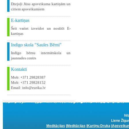
Dzejoļi Jūsu apsveikuma kartiņām un
citiem apsveikumiem
E-kartiņas
Šeit variet izveidot un nosūtīt E-
kartiņas
Indigo skola "Saules Bērni"
Indīgo bērnu internātskola un
jaunrades centrs
Kontakti
Mob: +371 29828387
Mob: +371 29828152
Email: info@eurika.lv
htt
Liene Žīgur
Meditācijas
|
Meditācijas
|
Kartiņu Druka
|
Apsveikum