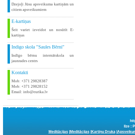
Dzejoļi Jūsu apsveikuma kartiņām un
citiem apsveikumiem
E-kartiņas
Šeit variet izveidot un nosūtīt E-
kartiņas
Indigo skola "Saules Bērni"
Indīgo bērnu internātskola un
jaunrades centrs
Kontakti
Mob: +371 29828387
Mob: +371 29828152
Email: info@eurika.lv
htt
Ilze :
Meditācijas
|
Meditācijas
|
Kartiņu Druka
|
Apsveikum