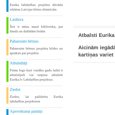
Eurika labdarības projektu dāvātās
iekārtas Latvijas bērnu slimnīcām
Lasītava
Šeit ir mūsu mazā biblioteka, par
daudz un dažādām lietām
Atbalsti Eurika
Pabarosim bērnus
Aicinām iegādā
Pabarosim bērnus projekta bildes un
apraksts par projektu
kartiņas variet 
Atbalstītāji
Firmu logo kuri vairāku gadu laikā ir
atbalstījuši vai turpina atbalstīt
Eurika.lv Labdarības projektus.
Ziedot
Ziedot, lai palīdzētu Eurika
labdarības projektiem
Apsveikuma pantiņi