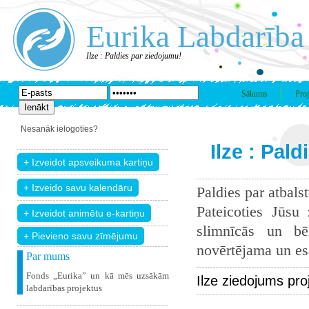
Eurika Labdarība
Ilze : Paldies par ziedojumu!
Sākums
Proj
Nesanāk ielogoties?
Ilze : Pal
Paldies par atbals
Pateicoties Jūsu
slimnīcās un bē
+ Pievieno savu zīmējumu
novērtējama un esam
Par mums
Fonds „Eurika” un kā mēs uzsākām
Ilze ziedojums pr
labdarības projektus