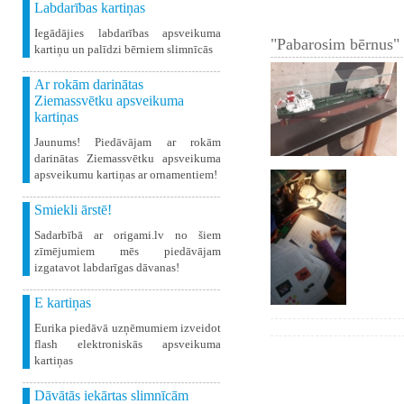
Labdarības kartiņas
Iegādājies labdarības apsveikuma
"Pabarosim bērnus" 
kartiņu un palīdzi bērniem slimnīcās
Ar rokām darinātas
Ziemassvētku apsveikuma
kartiņas
Jaunums! Piedāvājam ar rokām
darinātas Ziemassvētku apsveikuma
apsveikumu kartiņas ar ornamentiem!
Smiekli ārstē!
Sadarbībā ar origami.lv no šiem
zīmējumiem mēs piedāvājam
izgatavot labdarīgas dāvanas!
E kartiņas
Eurika piedāvā uzņēmumiem izveidot
flash elektroniskās apsveikuma
kartiņas
Dāvātās iekārtas slimnīcām