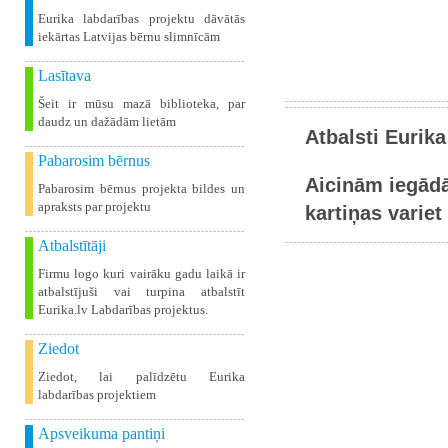
Eurika labdarības projektu dāvātās
iekārtas Latvijas bērnu slimnīcām
Lasītava
Šeit ir mūsu mazā biblioteka, par
daudz un dažādām lietām
Atbalsti Eurika
Pabarosim bērnus
Aicinām iegādā
Pabarosim bērnus projekta bildes un
apraksts par projektu
kartiņas variet 
Atbalstītāji
Firmu logo kuri vairāku gadu laikā ir
atbalstījuši vai turpina atbalstīt
Eurika.lv Labdarības projektus.
Ziedot
Ziedot, lai palīdzētu Eurika
labdarības projektiem
Apsveikuma pantiņi