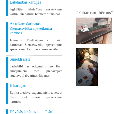
Labdarības kartiņas
Iegādājies labdarības apsveikuma
"Pabarosim bērnus" 
kartiņu un palīdzi bērniem slimnīcās
Ar rokām darinātas
Ziemassvētku apsveikuma
kartiņas
Jaunums! Piedāvājam ar rokām
darinātas Ziemassvētku apsveikuma
apsveikumu kartiņas ar ornamentiem!
Smiekli ārstē!
Sadarbībā ar origami.lv no šiem
zīmējumiem mēs piedāvājam
izgatavot labdarīgas dāvanas!
E kartiņas
Eurika piedāvā uzņēmumiem izveidot
flash elektroniskās apsveikuma
kartiņas
Dāvātās iekārtas slimnīcām