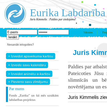
Eurika Labdarība
Juris Kimmelis : Paldies par ziedojumu!
Sākums
Proj
Nesanāk ielogoties?
Juris Kimm
Paldies par atbals
Pateicoties Jūsu
slimnīcās un bē
+ Pievieno savu zīmējumu
novērtējama un esam
Par mums
Fonds „Eurika” un kā mēs uzsākām
Juris Kimmelis zi
labdarības projektus