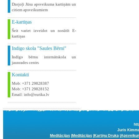
Dzejoļi Jūsu apsveikuma kartiņām un
citiem apsveikumiem
E-kartiņas
Šeit variet izveidot un nosūtīt E-
kartiņas
Indigo skola "Saules Bērni"
Indīgo bērnu internātskola un
jaunrades centrs
Kontakti
Mob: +371 29828387
Mob: +371 29828152
Email: info@eurika.lv
htt
Juris Kimmel
Meditācijas
|
Meditācijas
|
Kartiņu Druka
|
Apsveikum