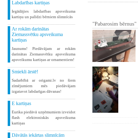
Labdarības kartiņas
Iegādājies labdarības apsveikuma
kartiņu un palīdzi bērniem slimnīcās
"Pabarosim bērnus" 
Ar rokām darinātas
Ziemassvētku apsveikuma
kartiņas
Jaunums! Piedāvājam ar rokām
darinātas Ziemassvētku apsveikuma
apsveikumu kartiņas ar ornamentiem!
Smiekli ārstē!
Sadarbībā ar origami.lv no šiem
zīmējumiem mēs piedāvājam
izgatavot labdarīgas dāvanas!
E kartiņas
Eurika piedāvā uzņēmumiem izveidot
flash elektroniskās apsveikuma
kartiņas
Dāvātās iekārtas slimnīcām