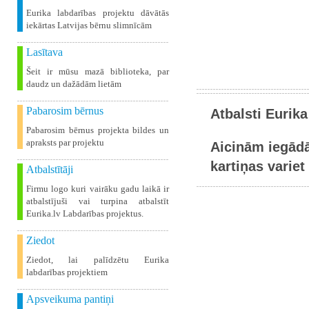
Eurika labdarības projektu dāvātās
iekārtas Latvijas bērnu slimnīcām
Lasītava
Šeit ir mūsu mazā biblioteka, par
daudz un dažādām lietām
Pabarosim bērnus
Atbalsti Eurika
Pabarosim bērnus projekta bildes un
apraksts par projektu
Aicinām iegādā
kartiņas variet 
Atbalstītāji
Firmu logo kuri vairāku gadu laikā ir
atbalstījuši vai turpina atbalstīt
Eurika.lv Labdarības projektus.
Ziedot
Ziedot, lai palīdzētu Eurika
labdarības projektiem
Apsveikuma pantiņi