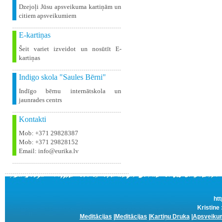
Dzejoļi Jūsu apsveikuma kartiņām un
citiem apsveikumiem
E-kartiņas
Šeit variet izveidot un nosūtīt E-
kartiņas
Indigo skola "Saules Bērni"
Indīgo bērnu internātskola un
jaunrades centrs
Kontakti
Mob: +371 29828387
Mob: +371 29828152
Email: info@eurika.lv
htt
Kristine
Meditācijas
|
Meditācijas
|
Kartiņu Druka
|
Apsveikum