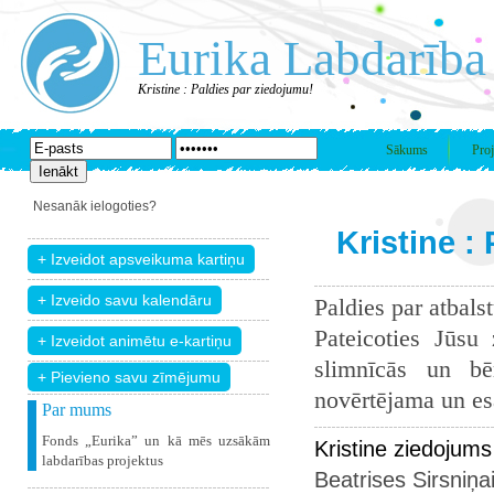
Eurika Labdarība
Kristine : Paldies par ziedojumu!
Sākums
Proj
Nesanāk ielogoties?
Kristine :
Paldies par atbals
Pateicoties Jūsu
slimnīcās un bē
+ Pievieno savu zīmējumu
novērtējama un esam
Par mums
Fonds „Eurika” un kā mēs uzsākām
Kristine ziedojum
labdarības projektus
Beatrises Sirsniņa