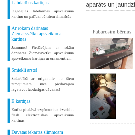
Labdarības kartiņas
aparāts un jaundz
Iegādājies labdarības apsveikuma
kartiņu un palīdzi bērniem slimnīcās
Ar rokām darinātas
"Pabarosim bērnus" 
Ziemassvētku apsveikuma
kartiņas
Jaunums! Piedāvājam ar rokām
darinātas Ziemassvētku apsveikuma
apsveikumu kartiņas ar ornamentiem!
Smiekli ārstē!
Sadarbībā ar origami.lv no šiem
zīmējumiem mēs piedāvājam
izgatavot labdarīgas dāvanas!
E kartiņas
Eurika piedāvā uzņēmumiem izveidot
flash elektroniskās apsveikuma
kartiņas
Dāvātās iekārtas slimnīcām