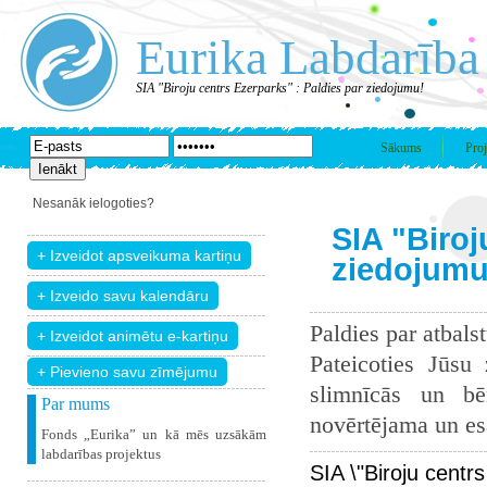
Eurika Labdarība
SIA "Biroju centrs Ezerparks" : Paldies par ziedojumu!
Sākums
Proj
Nesanāk ielogoties?
SIA "Biroj
ziedojumu
Paldies par atbals
Pateicoties Jūsu
+ Pievieno savu zīmējumu
slimnīcās un bē
Par mums
novērtējama un esam
Fonds „Eurika” un kā mēs uzsākām
labdarības projektus
SIA \"Biroju centr