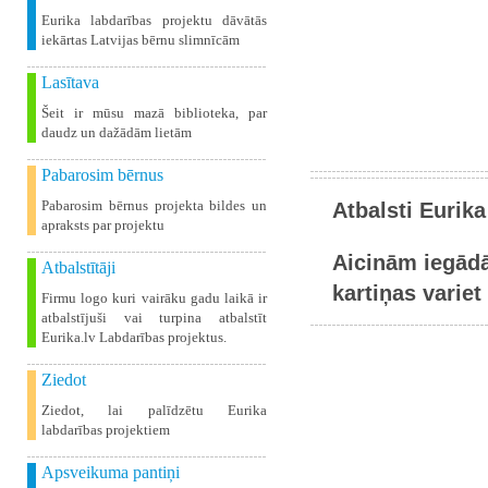
Eurika labdarības projektu dāvātās
iekārtas Latvijas bērnu slimnīcām
Lasītava
Šeit ir mūsu mazā biblioteka, par
daudz un dažādām lietām
Pabarosim bērnus
Pabarosim bērnus projekta bildes un
Atbalsti Eurika
apraksts par projektu
Aicinām iegādā
Atbalstītāji
kartiņas variet 
Firmu logo kuri vairāku gadu laikā ir
atbalstījuši vai turpina atbalstīt
Eurika.lv Labdarības projektus.
Ziedot
Ziedot, lai palīdzētu Eurika
labdarības projektiem
Apsveikuma pantiņi