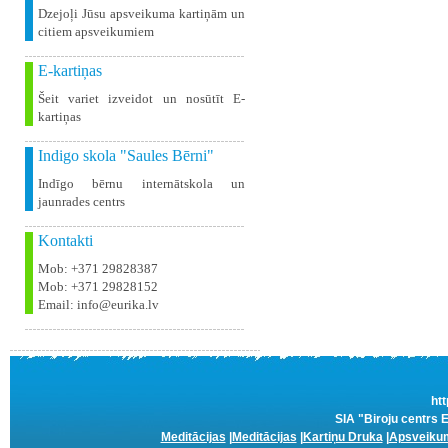
Dzejoļi Jūsu apsveikuma kartiņām un
citiem apsveikumiem
E-kartiņas
Šeit variet izveidot un nosūtīt E-
kartiņas
Indigo skola "Saules Bērni"
Indīgo bērnu internātskola un
jaunrades centrs
Kontakti
Mob: +371 29828387
Mob: +371 29828152
Email: info@eurika.lv
htt
SIA "Biroju centrs 
Meditācijas
|
Meditācijas
|
Kartiņu Druka
|
Apsveikum