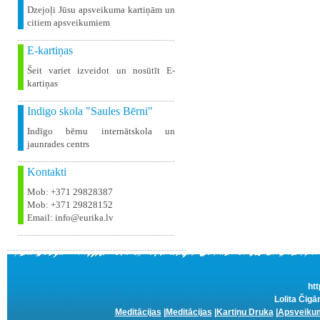
Dzejoļi Jūsu apsveikuma kartiņām un
citiem apsveikumiem
E-kartiņas
Šeit variet izveidot un nosūtīt E-
kartiņas
Indigo skola "Saules Bērni"
Indīgo bērnu internātskola un
jaunrades centrs
Kontakti
Mob: +371 29828387
Mob: +371 29828152
Email: info@eurika.lv
htt
Lolita Čigā
Meditācijas
|
Meditācijas
|
Kartiņu Druka
|
Apsveikum