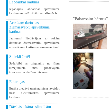
Labdarības kartiņas
Iegādājies labdarības apsveikuma
kartiņu un palīdzi bērniem slimnīcās
"Pabarosim bērnus" 
Ar rokām darinātas
Ziemassvētku apsveikuma
kartiņas
Jaunums! Piedāvājam ar rokām
darinātas Ziemassvētku apsveikuma
apsveikumu kartiņas ar ornamentiem!
Smiekli ārstē!
Sadarbībā ar origami.lv no šiem
zīmējumiem mēs piedāvājam
izgatavot labdarīgas dāvanas!
E kartiņas
Eurika piedāvā uzņēmumiem izveidot
flash elektroniskās apsveikuma
kartiņas
Dāvātās iekārtas slimnīcām