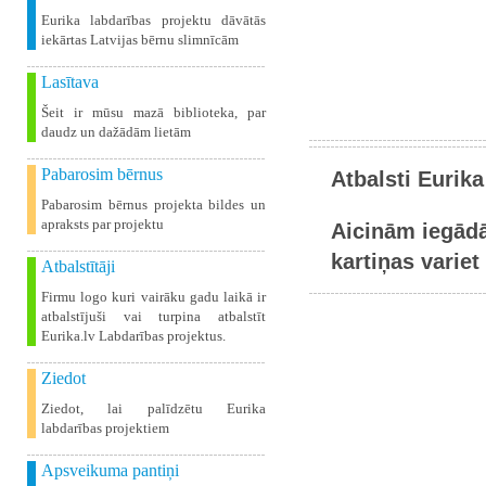
Eurika labdarības projektu dāvātās
iekārtas Latvijas bērnu slimnīcām
Lasītava
Šeit ir mūsu mazā biblioteka, par
daudz un dažādām lietām
Pabarosim bērnus
Atbalsti Eurika
Pabarosim bērnus projekta bildes un
apraksts par projektu
Aicinām iegādā
kartiņas variet 
Atbalstītāji
Firmu logo kuri vairāku gadu laikā ir
atbalstījuši vai turpina atbalstīt
Eurika.lv Labdarības projektus.
Ziedot
Ziedot, lai palīdzētu Eurika
labdarības projektiem
Apsveikuma pantiņi