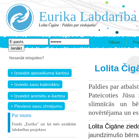
Eurika Labdarība
Lolita Čigāne : Paldies par ziedojumu!
Sākums
Proj
Nesanāk ielogoties?
Lolita Čig
Paldies par atbals
Pateicoties Jūsu
slimnīcās un bē
+ Pievieno savu zīmējumu
novērtējama un esam
Par mums
Fonds „Eurika” un kā mēs uzsākām
Lolita Čigāne zie
labdarības projektus
jaundzimušo bērnu