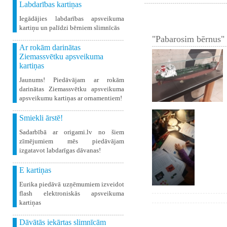
Labdarības kartiņas
Iegādājies labdarības apsveikuma
kartiņu un palīdzi bērniem slimnīcās
"Pabarosim bērnus" 
Ar rokām darinātas
Ziemassvētku apsveikuma
kartiņas
Jaunums! Piedāvājam ar rokām
darinātas Ziemassvētku apsveikuma
apsveikumu kartiņas ar ornamentiem!
Smiekli ārstē!
Sadarbībā ar origami.lv no šiem
zīmējumiem mēs piedāvājam
izgatavot labdarīgas dāvanas!
E kartiņas
Eurika piedāvā uzņēmumiem izveidot
flash elektroniskās apsveikuma
kartiņas
Dāvātās iekārtas slimnīcām