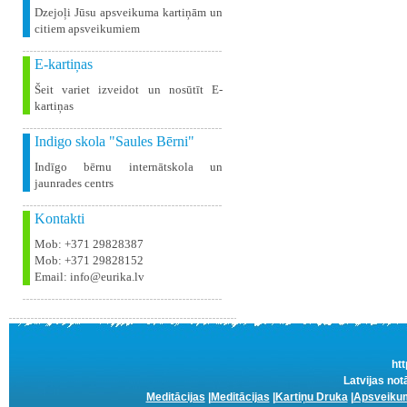
Dzejoļi Jūsu apsveikuma kartiņām un
citiem apsveikumiem
E-kartiņas
Šeit variet izveidot un nosūtīt E-
kartiņas
Indigo skola "Saules Bērni"
Indīgo bērnu internātskola un
jaunrades centrs
Kontakti
Mob: +371 29828387
Mob: +371 29828152
Email: info@eurika.lv
htt
Latvijas not
Meditācijas
|
Meditācijas
|
Kartiņu Druka
|
Apsveikum