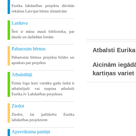
Eurika labdarības projektu dāvātās
iekārtas Latvijas bērnu slimnīcām
Lasītava
Šeit ir mūsu mazā biblioteka, par
daudz un dažādām lietām
Pabarosim bērnus
Atbalsti Eurika
Pabarosim bērnus projekta bildes un
apraksts par projektu
Aicinām iegādā
kartiņas variet 
Atbalstītāji
Firmu logo kuri vairāku gadu laikā ir
atbalstījuši vai turpina atbalstīt
Eurika.lv Labdarības projektus.
Ziedot
Ziedot, lai palīdzētu Eurika
labdarības projektiem
Apsveikuma pantiņi