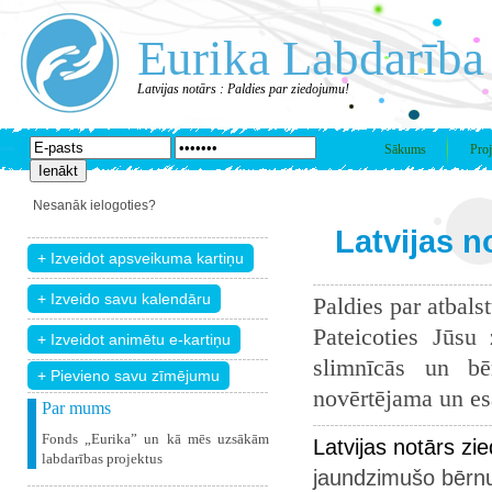
Eurika Labdarība
Latvijas notārs : Paldies par ziedojumu!
Sākums
Proj
Nesanāk ielogoties?
Latvijas n
Paldies par atbals
Pateicoties Jūsu
slimnīcās un bē
+ Pievieno savu zīmējumu
novērtējama un esam
Par mums
Fonds „Eurika” un kā mēs uzsākām
Latvijas notārs z
labdarības projektus
jaundzimušo bērnu