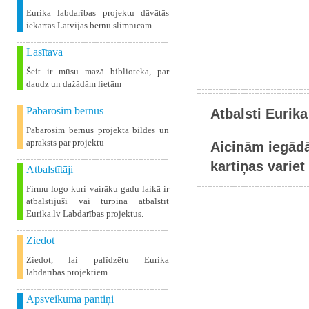
Eurika labdarības projektu dāvātās
iekārtas Latvijas bērnu slimnīcām
Lasītava
Šeit ir mūsu mazā biblioteka, par
daudz un dažādām lietām
Pabarosim bērnus
Atbalsti Eurika
Pabarosim bērnus projekta bildes un
apraksts par projektu
Aicinām iegādā
kartiņas variet 
Atbalstītāji
Firmu logo kuri vairāku gadu laikā ir
atbalstījuši vai turpina atbalstīt
Eurika.lv Labdarības projektus.
Ziedot
Ziedot, lai palīdzētu Eurika
labdarības projektiem
Apsveikuma pantiņi