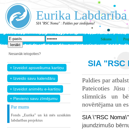
Eurika Labdarība
SIA "RSC Noma" : Paldies par ziedojumu!
Sākums
Proj
Nesanāk ielogoties?
SIA "RSC 
Paldies par atbals
Pateicoties Jūsu
slimnīcās un bē
+ Pievieno savu zīmējumu
novērtējama un esam
Par mums
Fonds „Eurika” un kā mēs uzsākām
SIA \"RSC Noma\"
labdarības projektus
jaundzimušo bērnu