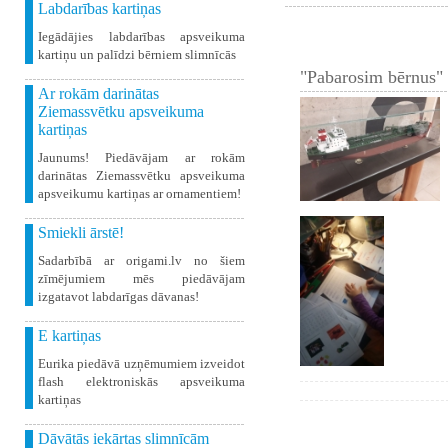
Labdarības kartiņas
Iegādājies labdarības apsveikuma
kartiņu un palīdzi bērniem slimnīcās
"Pabarosim bērnus" 
Ar rokām darinātas
Ziemassvētku apsveikuma
kartiņas
Jaunums! Piedāvājam ar rokām
darinātas Ziemassvētku apsveikuma
apsveikumu kartiņas ar ornamentiem!
Smiekli ārstē!
Sadarbībā ar origami.lv no šiem
zīmējumiem mēs piedāvājam
izgatavot labdarīgas dāvanas!
E kartiņas
Eurika piedāvā uzņēmumiem izveidot
flash elektroniskās apsveikuma
kartiņas
Dāvātās iekārtas slimnīcām