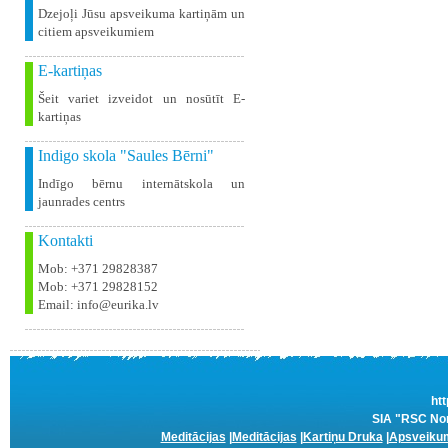
Dzejoļi Jūsu apsveikuma kartiņām un
citiem apsveikumiem
E-kartiņas
Šeit variet izveidot un nosūtīt E-
kartiņas
Indigo skola "Saules Bērni"
Indīgo bērnu internātskola un
jaunrades centrs
Kontakti
Mob: +371 29828387
Mob: +371 29828152
Email: info@eurika.lv
htt
SIA "RSC Nom
Meditācijas
|
Meditācijas
|
Kartiņu Druka
|
Apsveikum