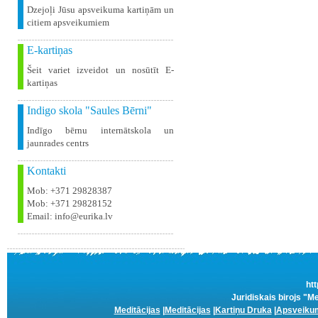
Dzejoļi Jūsu apsveikuma kartiņām un
citiem apsveikumiem
E-kartiņas
Šeit variet izveidot un nosūtīt E-
kartiņas
Indigo skola "Saules Bērni"
Indīgo bērnu internātskola un
jaunrades centrs
Kontakti
Mob: +371 29828387
Mob: +371 29828152
Email: info@eurika.lv
htt
Juridiskais birojs "M
Meditācijas
|
Meditācijas
|
Kartiņu Druka
|
Apsveikum