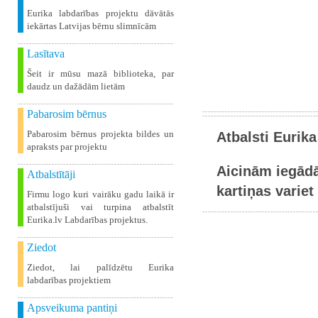
Eurika labdarības projektu dāvātās
iekārtas Latvijas bērnu slimnīcām
Lasītava
Šeit ir mūsu mazā biblioteka, par
daudz un dažādām lietām
Pabarosim bērnus
Pabarosim bērnus projekta bildes un
Atbalsti Eurika
apraksts par projektu
Aicinām iegādā
Atbalstītāji
kartiņas variet 
Firmu logo kuri vairāku gadu laikā ir
atbalstījuši vai turpina atbalstīt
Eurika.lv Labdarības projektus.
Ziedot
Ziedot, lai palīdzētu Eurika
labdarības projektiem
Apsveikuma pantiņi