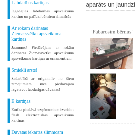
Labdarības kartiņas
aparāts un jaundz
Iegādājies labdarības apsveikuma
kartiņu un palīdzi bērniem slimnīcās
Ar rokām darinātas
"Pabarosim bērnus" 
Ziemassvētku apsveikuma
kartiņas
Jaunums! Piedāvājam ar rokām
darinātas Ziemassvētku apsveikuma
apsveikumu kartiņas ar ornamentiem!
Smiekli ārstē!
Sadarbībā ar origami.lv no šiem
zīmējumiem mēs piedāvājam
izgatavot labdarīgas dāvanas!
E kartiņas
Eurika piedāvā uzņēmumiem izveidot
flash elektroniskās apsveikuma
kartiņas
Dāvātās iekārtas slimnīcām