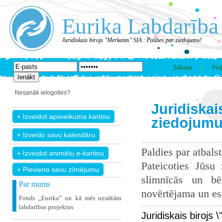
Eurika Labdarība
Juridiskais birojs "Merkants" SIA : Paldies par ziedojumu!
Sākums
Proj
Nesanāk ielogoties?
Juridiskai
ziedojumu
Paldies par atbals
Pateicoties Jūsu
+ Pievieno savu zīmējumu
slimnīcās un bē
Par mums
novērtējama un esam
Fonds „Eurika” un kā mēs uzsākām
labdarības projektus
Juridiskais birojs