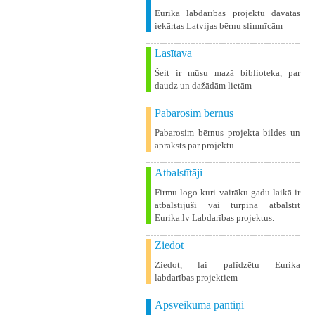
Eurika labdarības projektu dāvātās
iekārtas Latvijas bērnu slimnīcām
Lasītava
Šeit ir mūsu mazā biblioteka, par
daudz un dažādām lietām
Pabarosim bērnus
Pabarosim bērnus projekta bildes un
apraksts par projektu
Atbalstītāji
Firmu logo kuri vairāku gadu laikā ir
atbalstījuši vai turpina atbalstīt
Eurika.lv Labdarības projektus.
Ziedot
Ziedot, lai palīdzētu Eurika
labdarības projektiem
Apsveikuma pantiņi