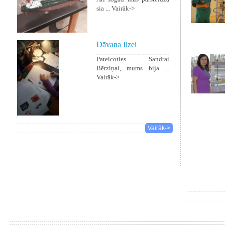
sia ...
Vairāk->
Dāvana Ilzei
Pateicoties Sandrai
Bērziņai, mums bija ...
Vairāk->
Vairāk->