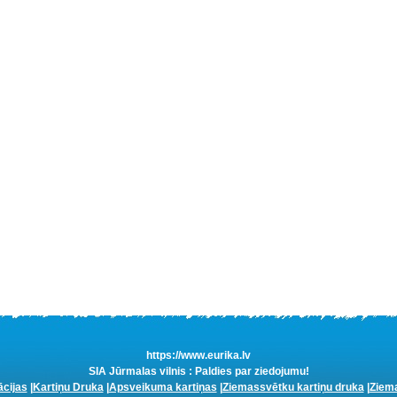
https://www.eurika.lv
SIA Jūrmalas vilnis : Paldies par ziedojumu!
ācijas
|
Kartiņu Druka
|
Apsveikuma kartiņas
|
Ziemassvētku kartiņu druka
|
Ziema