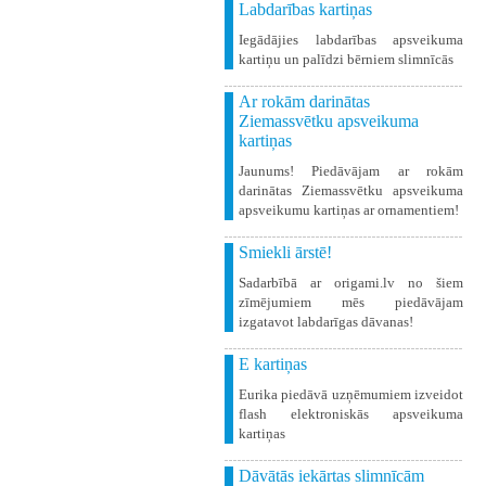
Labdarības kartiņas
Iegādājies labdarības apsveikuma
kartiņu un palīdzi bērniem slimnīcās
Ar rokām darinātas
Ziemassvētku apsveikuma
kartiņas
Jaunums! Piedāvājam ar rokām
darinātas Ziemassvētku apsveikuma
apsveikumu kartiņas ar ornamentiem!
Smiekli ārstē!
Sadarbībā ar origami.lv no šiem
zīmējumiem mēs piedāvājam
izgatavot labdarīgas dāvanas!
E kartiņas
Eurika piedāvā uzņēmumiem izveidot
flash elektroniskās apsveikuma
kartiņas
Dāvātās iekārtas slimnīcām