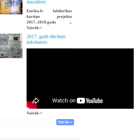
mazuļiem
Eurika.lv labdarības
kartiņu projekta
2017.-2018.gada ...
Vairāk->
2017. gadā dāvātais
inkobators
Vairāk->
Vairāk->