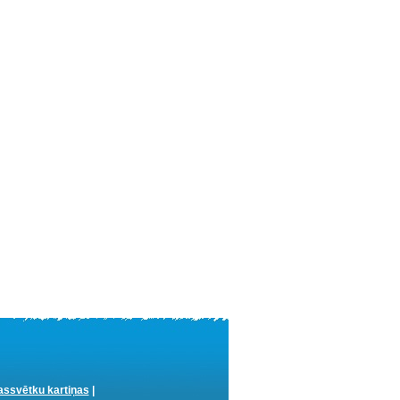
ssvētku kartiņas
|