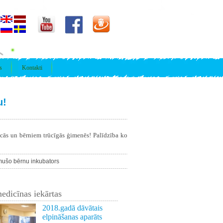
s
Kontakti
u!
īcās un bērniem trūcīgās ģimenēs! Palīdzība ko
mušo bērnu inkubators
edicīnas iekārtas
2018.gadā dāvātais
elpināšanas aparāts