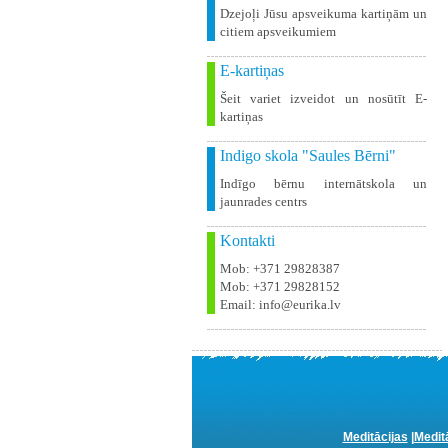
Dzejoļi Jūsu apsveikuma kartiņām un
citiem apsveikumiem
E-kartiņas
Šeit variet izveidot un nosūtīt E-
kartiņas
Indigo skola "Saules Bērni"
Indīgo bērnu internātskola un
jaunrades centrs
Kontakti
Mob: +371 29828387
Mob: +371 29828152
Email: info@eurika.lv
Meditācijas
|
Medit