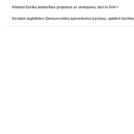
Atbalsti Eurika labdarības projektus ar ziedojumu, dari to šeit->
Aicinām iegādāties Ziemassvētku apsveikuma kartiņas, aplūkot kartiņas 