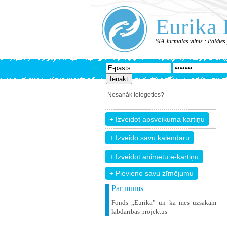
Eurika 
SIA Jūrmalas vilnis : Paldie
Nesanāk ielogoties?
+ Pievieno savu zīmējumu
Par mums
Fonds „Eurika” un kā mēs uzsākām
labdarības projektus