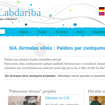
Labdarība
s par ziedojumu!
Sākums
Projekti
Par mums
Ziedot
Reģistrētie
SIA Jūrmalas vilnis : Paldies par ziedojum
Paldies par atbalstu Eurika labdarības akcijā!
Pateicoties Jūsu ziedojumiem spējam palīdzēt bērniem kuri ir nonākuši slimn
sniedziet nav novērtējama un esam ļoti pateicīgi par to ka ir tādi cilvēki kā Jūs!
SIA Jūrmalas vilnis ziedojums projektam :
Mākslīgās nieres aparāts un jaundzi
"Pabarosim bērnus" projekts
Dāvātās m
Dāvanas no LSC
Arī šogad mūs pārsteidza