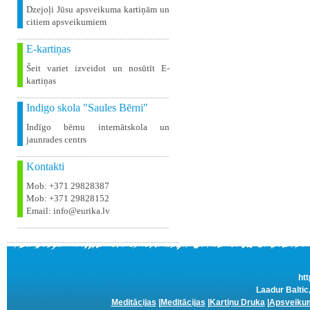
Dzejoļi Jūsu apsveikuma kartiņām un
citiem apsveikumiem
E-kartiņas
Šeit variet izveidot un nosūtīt E-
kartiņas
Indigo skola "Saules Bērni"
Indīgo bērnu internātskola un
jaunrades centrs
Kontakti
Mob: +371 29828387
Mob: +371 29828152
Email: info@eurika.lv
htt
Laadur Baltic,
Meditācijas
|
Meditācijas
|
Kartiņu Druka
|
Apsveikum