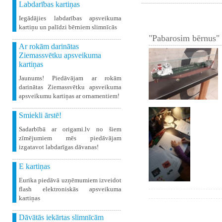
Labdarības kartiņas
Iegādājies labdarības apsveikuma
kartiņu un palīdzi bērniem slimnīcās
"Pabarosim bērnus" 
Ar rokām darinātas
Ziemassvētku apsveikuma
kartiņas
Jaunums! Piedāvājam ar rokām
darinātas Ziemassvētku apsveikuma
apsveikumu kartiņas ar ornamentiem!
Smiekli ārstē!
Sadarbībā ar origami.lv no šiem
zīmējumiem mēs piedāvājam
izgatavot labdarīgas dāvanas!
E kartiņas
Eurika piedāvā uzņēmumiem izveidot
flash elektroniskās apsveikuma
kartiņas
Dāvātās iekārtas slimnīcām