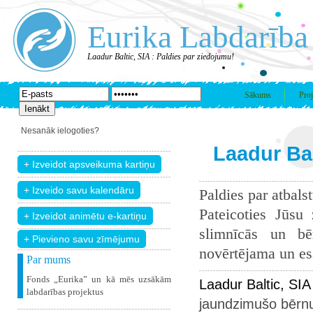
Eurika Labdarība
Laadur Baltic, SIA : Paldies par ziedojumu!
Sākums
Proj
Nesanāk ielogoties?
Laadur Bal
Paldies par atbals
Pateicoties Jūsu
slimnīcās un bē
+ Pievieno savu zīmējumu
novērtējama un esam
Par mums
Fonds „Eurika” un kā mēs uzsākām
Laadur Baltic, SI
labdarības projektus
jaundzimušo bērnu