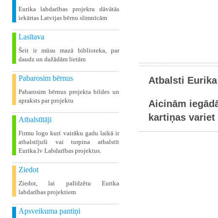
Eurika labdarības projektu dāvātās
iekārtas Latvijas bērnu slimnīcām
Lasītava
Šeit ir mūsu mazā biblioteka, par
daudz un dažādām lietām
Pabarosim bērnus
Atbalsti Eurika
Pabarosim bērnus projekta bildes un
apraksts par projektu
Aicinām iegādā
kartiņas variet 
Atbalstītāji
Firmu logo kuri vairāku gadu laikā ir
atbalstījuši vai turpina atbalstīt
Eurika.lv Labdarības projektus.
Ziedot
Ziedot, lai palīdzētu Eurika
labdarības projektiem
Apsveikuma pantiņi