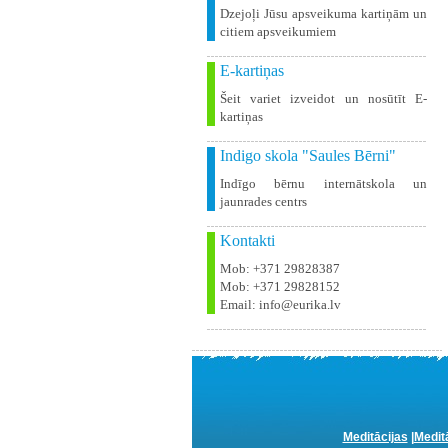
Dzejoļi Jūsu apsveikuma kartiņām un
citiem apsveikumiem
E-kartiņas
Šeit variet izveidot un nosūtīt E-
kartiņas
Indigo skola "Saules Bērni"
Indīgo bērnu internātskola un
jaunrades centrs
Kontakti
Mob: +371 29828387
Mob: +371 29828152
Email: info@eurika.lv
Meditācijas
|
Medit