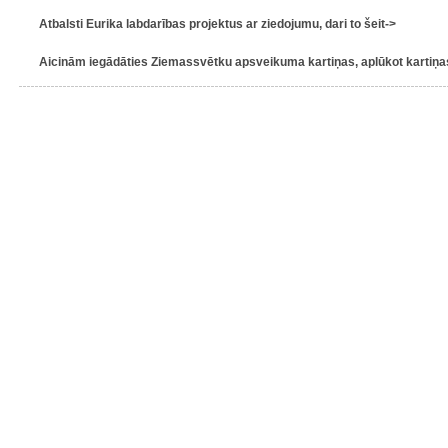
Atbalsti Eurika labdarības projektus ar ziedojumu, dari to šeit->
Aicinām iegādāties Ziemassvētku apsveikuma kartiņas, aplūkot kartiņas 