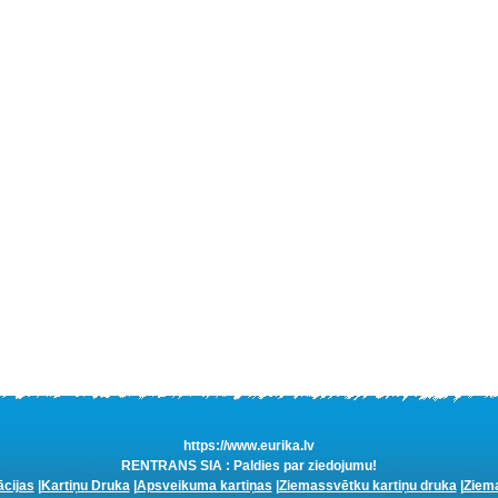
https://www.eurika.lv
RENTRANS SIA : Paldies par ziedojumu!
ācijas
|
Kartiņu Druka
|
Apsveikuma kartiņas
|
Ziemassvētku kartiņu druka
|
Ziema