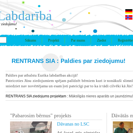
Labdarība
 ziedojumu!
Sākums
Projekti
Par mums
Ziedot
Reģistrētie
RENTRANS SIA : Paldies par ziedojumu!
Paldies par atbalstu Eurika labdarības akcijā!
Pateicoties Jūsu ziedojumiem spējam palīdzēt bērniem kuri ir nonākuši slimn
sniedziet nav novērtējama un esam ļoti pateicīgi par to ka ir tādi cilvēki kā Jūs!
RENTRANS SIA ziedojums projektam :
Mākslīgās nieres aparāts un jaundzimu
"Pabarosim bērnus" projekts
Dāvātās m
Dāvanas no LSC
Arī šogad mūs pārsteidza