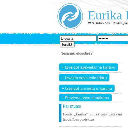
Eurika 
RENTRANS SIA : Paldies par
Nesanāk ielogoties?
+ Pievieno savu zīmējumu
Par mums
Fonds „Eurika” un kā mēs uzsākām
labdarības projektus