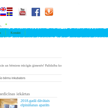
s
Kontakti
īcās un bērniem trūcīgās ģimenēs! Palīdzība ko
šo bērnu inkubators
edicīnas iekārtas
2018.gadā dāvātais
elpināšanas aparāts