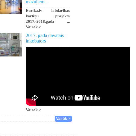
mazuļiem
Eurika.lv labdarības
kartiņu projekta
2017.-2018.gada ...
Vairāk->
2017. gadā dāvātais
inkobators
Vairāk->
Vairāk->