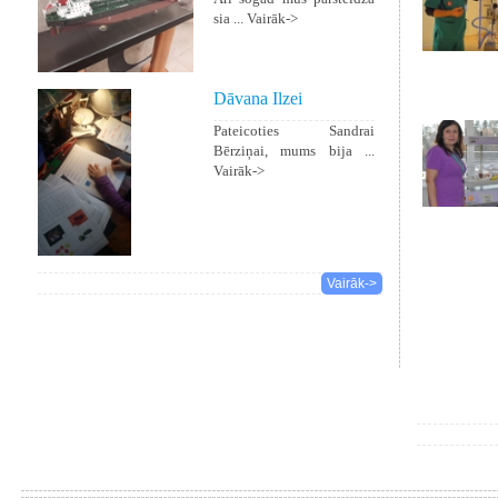
sia ...
Vairāk->
Dāvana Ilzei
Pateicoties Sandrai
Bērziņai, mums bija ...
Vairāk->
Vairāk->