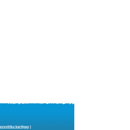
ssvētku kartiņas
|