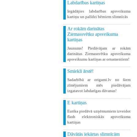
Labdarības kartiņas
Iegādājies labdarības apsveikuma
kartiņu un palīdzi bērniem slimnīcās
Ar rokām darinātas
Ziemassvētku apsveikuma
kartiņas
Jaunums! Piedāvājam ar rokām
darinātas Ziemassvētku apsveikuma
apsveikumu kartiņas ar ornamentiem!
Smiekli ārstē!
Sadarbībā ar origami.lv no šiem
zīmējumiem mēs piedāvājam
izgatavot labdarīgas dāvanas!
E kartiņas
Eurika piedāvā uzņēmumiem izveidot
flash elektroniskās apsveikuma
kartiņas
Dāvātās iekārtas slimnīcām