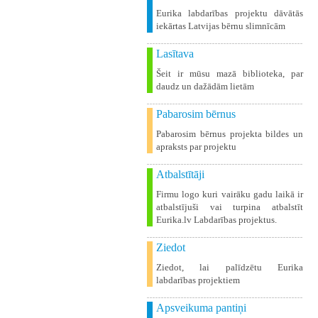
Eurika labdarības projektu dāvātās
iekārtas Latvijas bērnu slimnīcām
Lasītava
Šeit ir mūsu mazā biblioteka, par
daudz un dažādām lietām
Pabarosim bērnus
Pabarosim bērnus projekta bildes un
apraksts par projektu
Atbalstītāji
Firmu logo kuri vairāku gadu laikā ir
atbalstījuši vai turpina atbalstīt
Eurika.lv Labdarības projektus.
Ziedot
Ziedot, lai palīdzētu Eurika
labdarības projektiem
Apsveikuma pantiņi