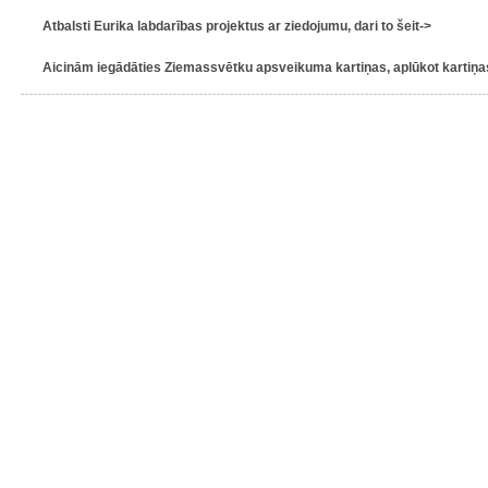
Atbalsti Eurika labdarības projektus ar ziedojumu, dari to šeit->
Aicinām iegādāties Ziemassvētku apsveikuma kartiņas, aplūkot kartiņas 