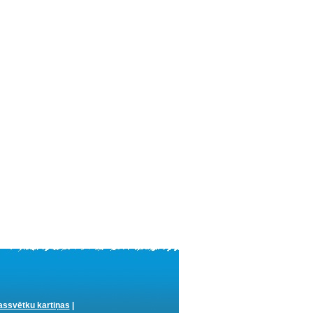
ssvētku kartiņas
|