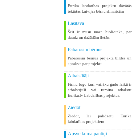
Eurika labdarības projektu dāvātās
iekārtas Latvijas bērnu slimnīcām
Lasītava
Šeit ir mūsu mazā biblioteka, par
daudz un dažādām lietām
Pabarosim bērnus
Pabarosim bērnus projekta bildes un
apraksts par projektu
Atbalstītāji
Firmu logo kuri vairāku gadu laikā ir
atbalstījuši vai turpina atbalstīt
Eurika.lv Labdarības projektus.
Ziedot
Ziedot, lai palīdzētu Eurika
labdarības projektiem
Apsveikuma pantiņi