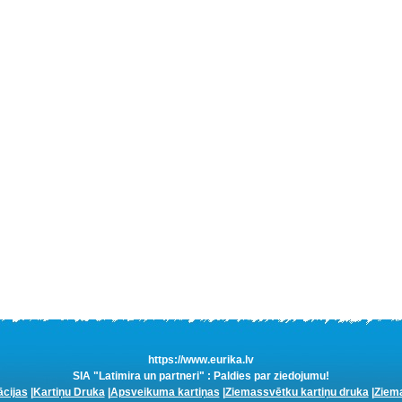
https://www.eurika.lv
SIA "Latimira un partneri" : Paldies par ziedojumu!
ācijas
|
Kartiņu Druka
|
Apsveikuma kartiņas
|
Ziemassvētku kartiņu druka
|
Ziema