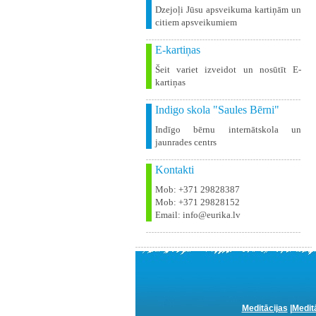
Dzejoļi Jūsu apsveikuma kartiņām un
citiem apsveikumiem
E-kartiņas
Šeit variet izveidot un nosūtīt E-
kartiņas
Indigo skola "Saules Bērni"
Indīgo bērnu internātskola un
jaunrades centrs
Kontakti
Mob: +371 29828387
Mob: +371 29828152
Email: info@eurika.lv
Meditācijas
|
Medit