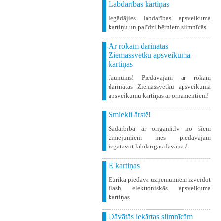
Labdarības kartiņas
Iegādājies labdarības apsveikuma
kartiņu un palīdzi bērniem slimnīcās
Ar rokām darinātas
Ziemassvētku apsveikuma
kartiņas
Jaunums! Piedāvājam ar rokām
darinātas Ziemassvētku apsveikuma
apsveikumu kartiņas ar ornamentiem!
Smiekli ārstē!
Sadarbībā ar origami.lv no šiem
zīmējumiem mēs piedāvājam
izgatavot labdarīgas dāvanas!
E kartiņas
Eurika piedāvā uzņēmumiem izveidot
flash elektroniskās apsveikuma
kartiņas
Dāvātās iekārtas slimnīcām