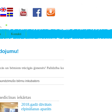
s
Kontakti
edojumu!
īcās un bērniem trūcīgās ģimenēs! Palīdzība ko
jaundzimušo bērnu inkubators
edicīnas iekārtas
2018.gadā dāvātais
elpināšanas aparāts