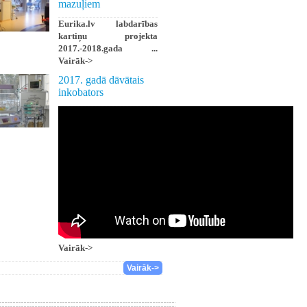
mazuļiem
Eurika.lv labdarības
kartiņu projekta
2017.-2018.gada ...
Vairāk->
2017. gadā dāvātais
inkobators
Vairāk->
Vairāk->