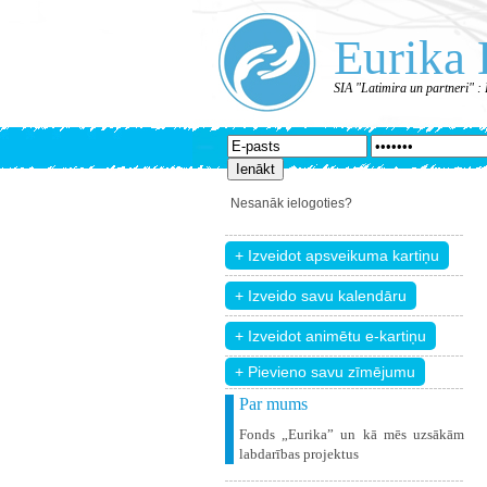
Eurika 
SIA "Latimira un partneri" :
Nesanāk ielogoties?
+ Pievieno savu zīmējumu
Par mums
Fonds „Eurika” un kā mēs uzsākām
labdarības projektus