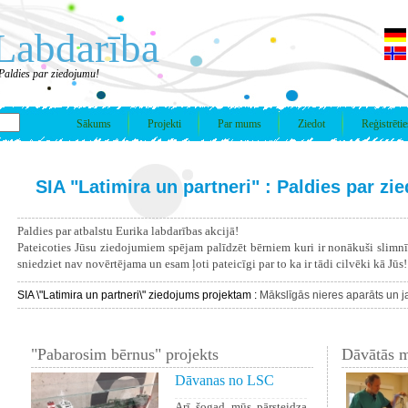
Labdarība
 Paldies par ziedojumu!
Sākums
Projekti
Par mums
Ziedot
Reģistrētie
SIA "Latimira un partneri" : Paldies par zi
Paldies par atbalstu Eurika labdarības akcijā!
Pateicoties Jūsu ziedojumiem spējam palīdzēt bērniem kuri ir nonākuši slimn
sniedziet nav novērtējama un esam ļoti pateicīgi par to ka ir tādi cilvēki kā Jūs!
SIA \"Latimira un partneri\" ziedojums projektam :
Mākslīgās nieres aparāts un 
"Pabarosim bērnus" projekts
Dāvātās m
Dāvanas no LSC
Arī šogad mūs pārsteidza