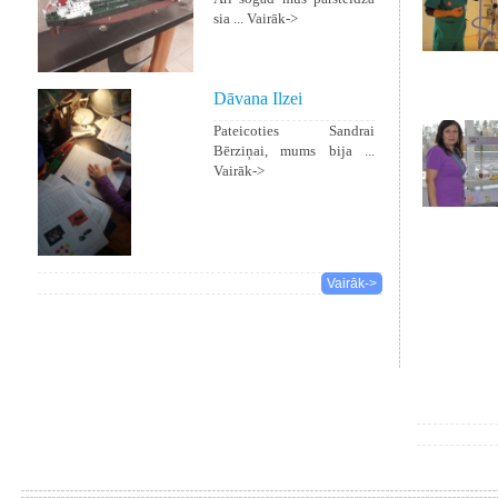
sia ...
Vairāk->
Dāvana Ilzei
Pateicoties Sandrai
Bērziņai, mums bija ...
Vairāk->
Vairāk->