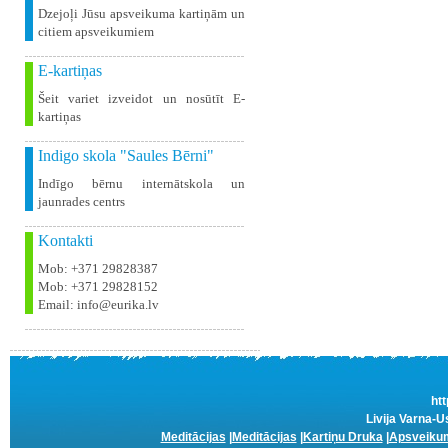
Dzejoļi Jūsu apsveikuma kartiņām un
citiem apsveikumiem
E-kartiņas
Šeit variet izveidot un nosūtīt E-
kartiņas
Indigo skola "Saules Bērni"
Indīgo bērnu internātskola un
jaunrades centrs
Kontakti
Mob: +371 29828387
Mob: +371 29828152
Email: info@eurika.lv
htt
Livija Varna-U
Meditācijas
|
Meditācijas
|
Kartiņu Druka
|
Apsveikum