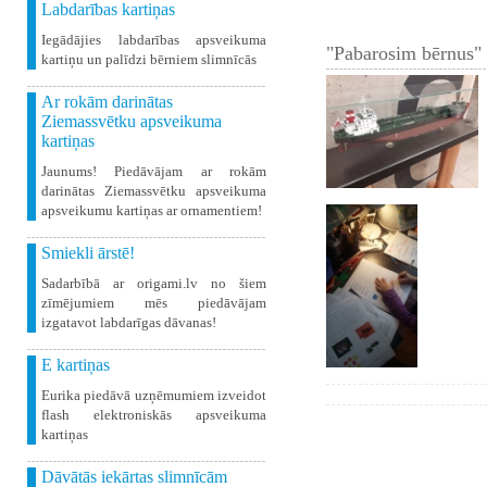
Labdarības kartiņas
Iegādājies labdarības apsveikuma
"Pabarosim bērnus" 
kartiņu un palīdzi bērniem slimnīcās
Ar rokām darinātas
Ziemassvētku apsveikuma
kartiņas
Jaunums! Piedāvājam ar rokām
darinātas Ziemassvētku apsveikuma
apsveikumu kartiņas ar ornamentiem!
Smiekli ārstē!
Sadarbībā ar origami.lv no šiem
zīmējumiem mēs piedāvājam
izgatavot labdarīgas dāvanas!
E kartiņas
Eurika piedāvā uzņēmumiem izveidot
flash elektroniskās apsveikuma
kartiņas
Dāvātās iekārtas slimnīcām