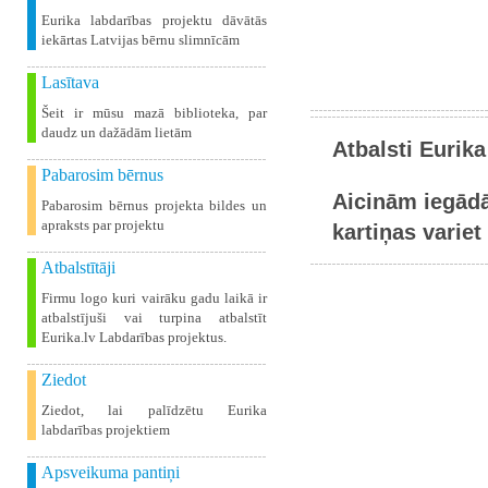
Eurika labdarības projektu dāvātās
iekārtas Latvijas bērnu slimnīcām
Lasītava
Šeit ir mūsu mazā biblioteka, par
daudz un dažādām lietām
Atbalsti Eurika
Pabarosim bērnus
Aicinām iegādā
Pabarosim bērnus projekta bildes un
apraksts par projektu
kartiņas variet 
Atbalstītāji
Firmu logo kuri vairāku gadu laikā ir
atbalstījuši vai turpina atbalstīt
Eurika.lv Labdarības projektus.
Ziedot
Ziedot, lai palīdzētu Eurika
labdarības projektiem
Apsveikuma pantiņi