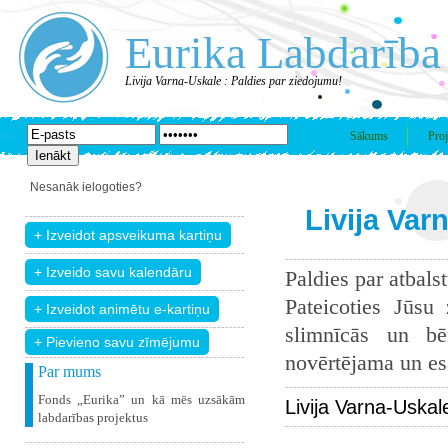
Eurika Labdarība
Livija Varna-Uskale : Paldies par ziedojumu!
Sākums
Proj
Nesanāk ielogoties?
Livija Var
Paldies par atbals
Pateicoties Jūsu
slimnīcās un bē
+ Pievieno savu zīmējumu
novērtējama un esam
Par mums
Fonds „Eurika” un kā mēs uzsākām
Livija Varna-Uskal
labdarības projektus