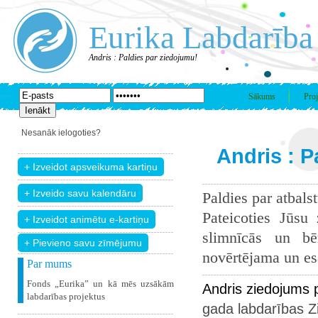
Eurika Labdarība
Andris : Paldies par ziedojumu!
Sākums
Proj
Nesanāk ielogoties?
Andris : P
Paldies par atbals
Pateicoties Jūsu
slimnīcās un bē
+ Pievieno savu zīmējumu
novērtējama un esam
Par mums
Fonds „Eurika” un kā mēs uzsākām
Andris ziedojums 
labdarības projektus
gada labdarības Z