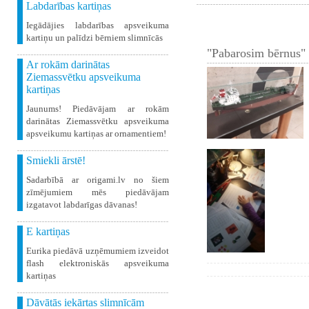
Labdarības kartiņas
Iegādājies labdarības apsveikuma
kartiņu un palīdzi bērniem slimnīcās
"Pabarosim bērnus" 
Ar rokām darinātas
Ziemassvētku apsveikuma
kartiņas
Jaunums! Piedāvājam ar rokām
darinātas Ziemassvētku apsveikuma
apsveikumu kartiņas ar ornamentiem!
Smiekli ārstē!
Sadarbībā ar origami.lv no šiem
zīmējumiem mēs piedāvājam
izgatavot labdarīgas dāvanas!
E kartiņas
Eurika piedāvā uzņēmumiem izveidot
flash elektroniskās apsveikuma
kartiņas
Dāvātās iekārtas slimnīcām