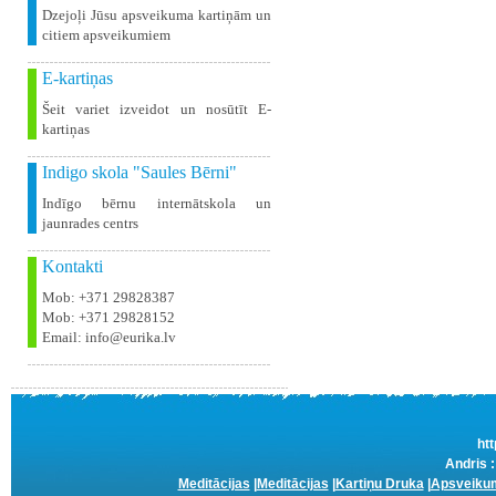
Dzejoļi Jūsu apsveikuma kartiņām un
citiem apsveikumiem
E-kartiņas
Šeit variet izveidot un nosūtīt E-
kartiņas
Indigo skola "Saules Bērni"
Indīgo bērnu internātskola un
jaunrades centrs
Kontakti
Mob: +371 29828387
Mob: +371 29828152
Email: info@eurika.lv
htt
Andris :
Meditācijas
|
Meditācijas
|
Kartiņu Druka
|
Apsveikum