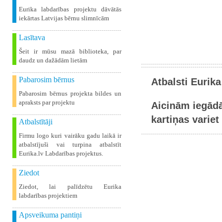
Eurika labdarības projektu dāvātās
iekārtas Latvijas bērnu slimnīcām
Lasītava
Šeit ir mūsu mazā biblioteka, par
daudz un dažādām lietām
Pabarosim bērnus
Atbalsti Eurika
Pabarosim bērnus projekta bildes un
apraksts par projektu
Aicinām iegādā
kartiņas variet 
Atbalstītāji
Firmu logo kuri vairāku gadu laikā ir
atbalstījuši vai turpina atbalstīt
Eurika.lv Labdarības projektus.
Ziedot
Ziedot, lai palīdzētu Eurika
labdarības projektiem
Apsveikuma pantiņi