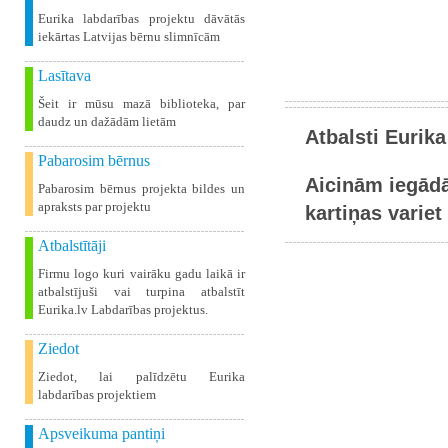
Eurika labdarības projektu dāvātās
iekārtas Latvijas bērnu slimnīcām
Lasītava
Šeit ir mūsu mazā biblioteka, par
daudz un dažādām lietām
Atbalsti Eurika
Pabarosim bērnus
Aicinām iegādā
Pabarosim bērnus projekta bildes un
apraksts par projektu
kartiņas variet 
Atbalstītāji
Firmu logo kuri vairāku gadu laikā ir
atbalstījuši vai turpina atbalstīt
Eurika.lv Labdarības projektus.
Ziedot
Ziedot, lai palīdzētu Eurika
labdarības projektiem
Apsveikuma pantiņi