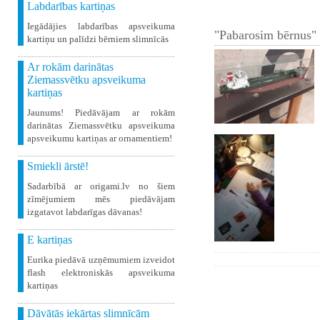
Labdarības kartiņas
Iegādājies labdarības apsveikuma
"Pabarosim bērnus" 
kartiņu un palīdzi bērniem slimnīcās
Ar rokām darinātas
Ziemassvētku apsveikuma
kartiņas
Jaunums! Piedāvājam ar rokām
darinātas Ziemassvētku apsveikuma
apsveikumu kartiņas ar ornamentiem!
Smiekli ārstē!
Sadarbībā ar origami.lv no šiem
zīmējumiem mēs piedāvājam
izgatavot labdarīgas dāvanas!
E kartiņas
Eurika piedāvā uzņēmumiem izveidot
flash elektroniskās apsveikuma
kartiņas
Dāvātās iekārtas slimnīcām