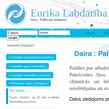
Eurika Labdarība
Daira : Paldies par ziedojumu!
Sākums
Proj
Nesanāk ielogoties?
Daira : Pa
Paldies par atbals
Pateicoties Jūsu
slimnīcās un bē
+ Pievieno savu zīmējumu
novērtējama un esam
Par mums
Fonds „Eurika” un kā mēs uzsākām
Daira ziedojums p
labdarības projektus