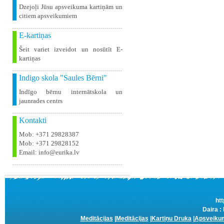
Dzejoļi Jūsu apsveikuma kartiņām un
citiem apsveikumiem
E-kartiņas
Šeit variet izveidot un nosūtīt E-
kartiņas
Indigo skola "Saules Bērni"
Indīgo bērnu internātskola un
jaunrades centrs
Kontakti
Mob: +371 29828387
Mob: +371 29828152
Email: info@eurika.lv
htt
Daira :
Meditācijas
|
Meditācijas
|
Kartiņu Druka
|
Apsveikum