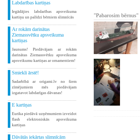
Labdarības kartiņas
Iegādājies labdarības apsveikuma
"Pabarosim bērnus" 
kartiņu un palīdzi bērniem slimnīcās
Ar rokām darinātas
Ziemassvētku apsveikuma
kartiņas
Jaunums! Piedāvājam ar rokām
darinātas Ziemassvētku apsveikuma
apsveikumu kartiņas ar ornamentiem!
Smiekli ārstē!
Sadarbībā ar origami.lv no šiem
zīmējumiem mēs piedāvājam
izgatavot labdarīgas dāvanas!
E kartiņas
Eurika piedāvā uzņēmumiem izveidot
flash elektroniskās apsveikuma
kartiņas
Dāvātās iekārtas slimnīcām