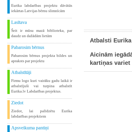
Eurika labdarības projektu dāvātās
iekārtas Latvijas bērnu slimnīcām
Lasītava
Šeit ir mūsu mazā biblioteka, par
daudz un dažādām lietām
Atbalsti Eurika
Pabarosim bērnus
Aicinām iegādā
Pabarosim bērnus projekta bildes un
apraksts par projektu
kartiņas variet 
Atbalstītāji
Firmu logo kuri vairāku gadu laikā ir
atbalstījuši vai turpina atbalstīt
Eurika.lv Labdarības projektus.
Ziedot
Ziedot, lai palīdzētu Eurika
labdarības projektiem
Apsveikuma pantiņi