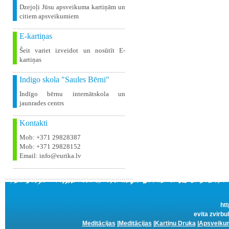
Dzejoļi Jūsu apsveikuma kartiņām un
citiem apsveikumiem
E-kartiņas
Šeit variet izveidot un nosūtīt E-
kartiņas
Indigo skola "Saules Bērni"
Indīgo bērnu internātskola un
jaunrades centrs
Kontakti
Mob: +371 29828387
Mob: +371 29828152
Email: info@eurika.lv
htt
evita zvirbu
Meditācijas
|
Meditācijas
|
Kartiņu Druka
|
Apsveikum