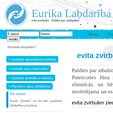
Eurika Labdarība
evita zvirbulen : Paldies par ziedojumu!
Sākums
Proj
Nesanāk ielogoties?
evita zvir
Paldies par atbals
Pateicoties Jūsu
slimnīcās un bē
+ Pievieno savu zīmējumu
novērtējama un esam
Par mums
Fonds „Eurika” un kā mēs uzsākām
evita zvirbulen zi
labdarības projektus