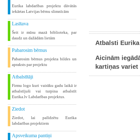
Eurika labdarības projektu dāvātās
iekārtas Latvijas bērnu slimnīcām
Lasītava
Šeit ir mūsu mazā biblioteka, par
daudz un dažādām lietām
Atbalsti Eurika
Pabarosim bērnus
Aicinām iegādā
Pabarosim bērnus projekta bildes un
apraksts par projektu
kartiņas variet 
Atbalstītāji
Firmu logo kuri vairāku gadu laikā ir
atbalstījuši vai turpina atbalstīt
Eurika.lv Labdarības projektus.
Ziedot
Ziedot, lai palīdzētu Eurika
labdarības projektiem
Apsveikuma pantiņi