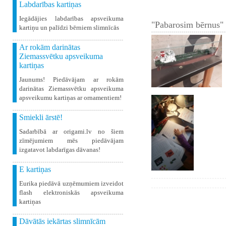
Labdarības kartiņas
Iegādājies labdarības apsveikuma
"Pabarosim bērnus" 
kartiņu un palīdzi bērniem slimnīcās
Ar rokām darinātas
Ziemassvētku apsveikuma
kartiņas
Jaunums! Piedāvājam ar rokām
darinātas Ziemassvētku apsveikuma
apsveikumu kartiņas ar ornamentiem!
Smiekli ārstē!
Sadarbībā ar origami.lv no šiem
zīmējumiem mēs piedāvājam
izgatavot labdarīgas dāvanas!
E kartiņas
Eurika piedāvā uzņēmumiem izveidot
flash elektroniskās apsveikuma
kartiņas
Dāvātās iekārtas slimnīcām