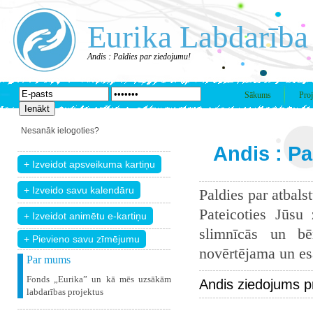
Eurika Labdarība
Andis : Paldies par ziedojumu!
Sākums
Proj
Nesanāk ielogoties?
Andis : Pa
Paldies par atbals
Pateicoties Jūsu
slimnīcās un bē
+ Pievieno savu zīmējumu
novērtējama un esam
Par mums
Fonds „Eurika” un kā mēs uzsākām
Andis ziedojums p
labdarības projektus