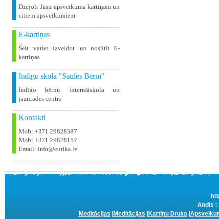
Dzejoļi Jūsu apsveikuma kartiņām un
citiem apsveikumiem
E-kartiņas
Šeit variet izveidot un nosūtīt E-
kartiņas
Indigo skola "Saules Bērni"
Indīgo bērnu internātskola un
jaunrades centrs
Kontakti
Mob: +371 29828387
Mob: +371 29828152
Email: info@eurika.lv
htt
Andis :
Meditācijas
|
Meditācijas
|
Kartiņu Druka
|
Apsveikum