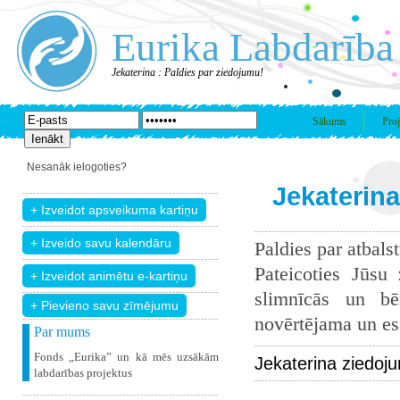
Eurika Labdarība
Jekaterina : Paldies par ziedojumu!
Sākums
Proj
Nesanāk ielogoties?
Jekaterina
Paldies par atbals
Pateicoties Jūsu
slimnīcās un bē
+ Pievieno savu zīmējumu
novērtējama un esam
Par mums
Fonds „Eurika” un kā mēs uzsākām
Jekaterina ziedoj
labdarības projektus