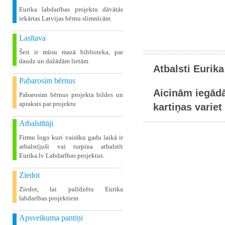
Eurika labdarības projektu dāvātās
iekārtas Latvijas bērnu slimnīcām
Lasītava
Šeit ir mūsu mazā biblioteka, par
daudz un dažādām lietām
Atbalsti Eurika
Pabarosim bērnus
Aicinām iegādā
Pabarosim bērnus projekta bildes un
apraksts par projektu
kartiņas variet 
Atbalstītāji
Firmu logo kuri vairāku gadu laikā ir
atbalstījuši vai turpina atbalstīt
Eurika.lv Labdarības projektus.
Ziedot
Ziedot, lai palīdzētu Eurika
labdarības projektiem
Apsveikuma pantiņi