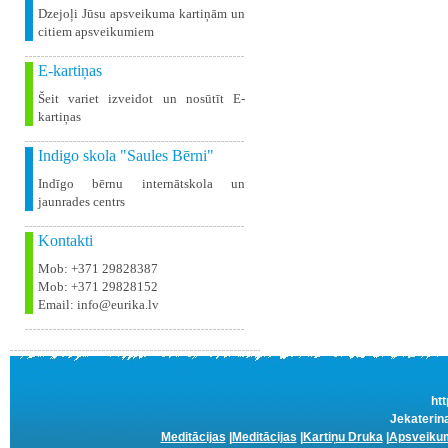
Dzejoļi Jūsu apsveikuma kartiņām un
citiem apsveikumiem
E-kartiņas
Šeit variet izveidot un nosūtīt E-
kartiņas
Indigo skola "Saules Bērni"
Indīgo bērnu internātskola un
jaunrades centrs
Kontakti
Mob: +371 29828387
Mob: +371 29828152
Email: info@eurika.lv
htt
Jekaterina
Meditācijas
|
Meditācijas
|
Kartiņu Druka
|
Apsveikum