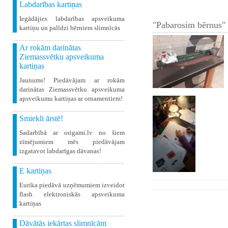
Labdarības kartiņas
Iegādājies labdarības apsveikuma
"Pabarosim bērnus" 
kartiņu un palīdzi bērniem slimnīcās
Ar rokām darinātas
Ziemassvētku apsveikuma
kartiņas
Jaunums! Piedāvājam ar rokām
darinātas Ziemassvētku apsveikuma
apsveikumu kartiņas ar ornamentiem!
Smiekli ārstē!
Sadarbībā ar origami.lv no šiem
zīmējumiem mēs piedāvājam
izgatavot labdarīgas dāvanas!
E kartiņas
Eurika piedāvā uzņēmumiem izveidot
flash elektroniskās apsveikuma
kartiņas
Dāvātās iekārtas slimnīcām