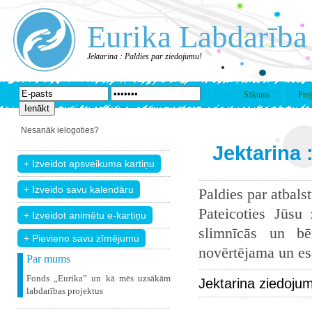
Eurika Labdarība
Jektarina : Paldies par ziedojumu!
Sākums
Proj
Nesanāk ielogoties?
Jektarina 
Paldies par atbals
Pateicoties Jūsu
slimnīcās un bē
+ Pievieno savu zīmējumu
novērtējama un esam
Par mums
Fonds „Eurika” un kā mēs uzsākām
Jektarina ziedoju
labdarības projektus