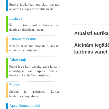
Eurika labdarības projektu dāvātās
iekārtas Latvijas bērnu slimnīcām
Lasītava
Šeit ir mūsu mazā biblioteka, par
daudz un dažādām lietām
Atbalsti Eurika
Pabarosim bērnus
Aicinām iegādā
Pabarosim bērnus projekta bildes un
apraksts par projektu
kartiņas variet 
Atbalstītāji
Firmu logo kuri vairāku gadu laikā ir
atbalstījuši vai turpina atbalstīt
Eurika.lv Labdarības projektus.
Ziedot
Ziedot, lai palīdzētu Eurika
labdarības projektiem
Apsveikuma pantiņi