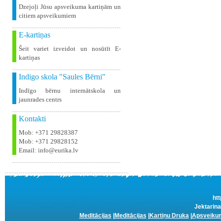
Dzejoļi Jūsu apsveikuma kartiņām un
citiem apsveikumiem
E-kartiņas
Šeit variet izveidot un nosūtīt E-
kartiņas
Indigo skola "Saules Bērni"
Indīgo bērnu internātskola un
jaunrades centrs
Kontakti
Mob: +371 29828387
Mob: +371 29828152
Email: info@eurika.lv
htt
Jektarina
Meditācijas
|
Meditācijas
|
Kartiņu Druka
|
Apsveikum