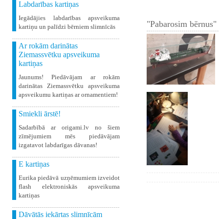
Labdarības kartiņas
Iegādājies labdarības apsveikuma
"Pabarosim bērnus" 
kartiņu un palīdzi bērniem slimnīcās
Ar rokām darinātas
Ziemassvētku apsveikuma
kartiņas
Jaunums! Piedāvājam ar rokām
darinātas Ziemassvētku apsveikuma
apsveikumu kartiņas ar ornamentiem!
Smiekli ārstē!
Sadarbībā ar origami.lv no šiem
zīmējumiem mēs piedāvājam
izgatavot labdarīgas dāvanas!
E kartiņas
Eurika piedāvā uzņēmumiem izveidot
flash elektroniskās apsveikuma
kartiņas
Dāvātās iekārtas slimnīcām