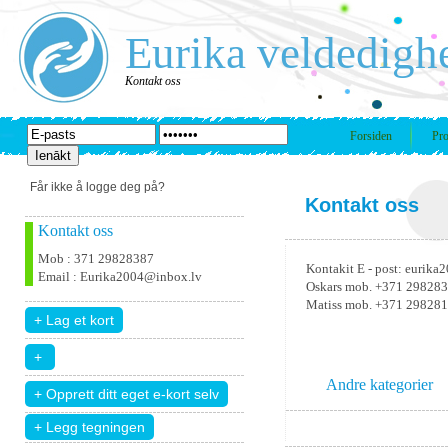
Eurika veldedigh
Kontakt oss
Forsiden
Pro
Får ikke å logge deg på?
Kontakt oss
Kontakt oss
Mob : 371 29828387
Kontakit E - post: eurik
Email : Eurika2004@inbox.lv
Oskars mob. +371 29828
Matiss mob. +371 29828
Andre kategorier
+ Legg tegningen