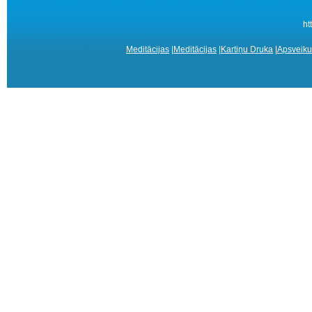
ht
Meditācijas
|
Meditācijas
|
Kartiņu Druka
|
Apsveiku