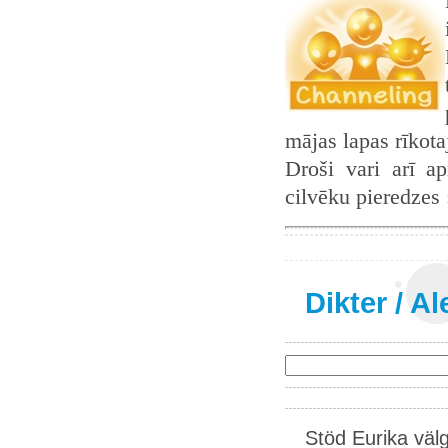
mājas lapas rīkot
Droši vari arī ap
cilvēku pieredzes
Dikter
/
Al
Stöd Eurika väl