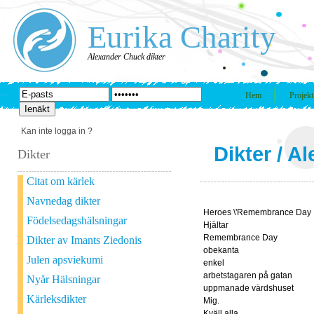
Eurika Charity
Alexander Chuck dikter
Hem
Projekt
Kan inte logga in ?
Dikter
/
Al
Dikter
Citat om kärlek
Navnedag dikter
Heroes \'Remembrance Day
Födelsedagshälsningar
Hjältar
Remembrance Day
Dikter av Imants Ziedonis
obekanta
Julen apsviekumi
enkel
arbetstagaren på gatan
Nyår Hälsningar
uppmanade värdshuset
Kärleksdikter
Mig.
Kväll alla