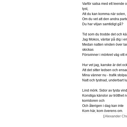
Varför satsa med ett leende 
tyst,
Att du kan komma när solen,
Om du vet att den andra part
Du har viljan samtidigt gå?
Tid som du trodde det och k
Jag Mokos, väntar på dig i en
Medan natten vinden över la
skickas
Försvinner i mörkret väg vitt 
Hur vet jag, kanske är det oc
Att det sitter ledsen och ensa
Mina vänner nu - trafik stolpa
Natt och tystnad, underbart l
Lind mörk. Sidor av tysta vin
Konstiga känslor av trötthet n
korridoren och
Och återigen i dag kan inte
Kom här, kom överens om.
[
Alexander Chu