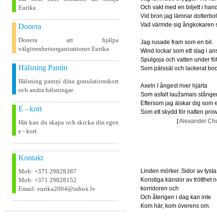
Eurika .
Och vakt med en biljett i han
Vid bron jag lämnar dotterbol
Vad värmde sig ångkokaren 
Donera
Donera att hjälpa
Jag rusade fram som en bil.
välgörenhetsorganisationer Eurika
Wind lockar som ett slag i ans
Spulgoja och vatten under fö
Hälsning Pantin
Som pälssäl och lackerat boo
Hälsning pantņi dina gratulationskort
Axeln I ångest river hjärta
och andra hälsningar
Som asfalt laužamais stånge
Eftersom jag älskar dig som 
E - kort
Som ett skydd för natten prow
[
Alexander Chu
Här kan du skapa och skicka din egen
e - kort
Kontakt
Mob: +371 29828387
Linden mörker. Sidor av tysta
Mob: +371 29828152
Konstiga känslor av trötthet n
Email: eurika2004@inbox.lv
korridoren och
Och återigen i dag kan inte
Kom här, kom överens om.