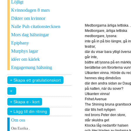
Löjligt
Kvinnodagen 8 mars
Dikter om kvinnor
Medborgarna ärliga lettiska. .
Nalle Puh citationstecknen
Medborgare, ärliga lettiska
Mors dag hälsningar
medborgare, lyssna:
inte gå in på bio längre, gå int
Epiphany
teatrar,
Murphys lagar
där du visar bara ytligt översa
går inte,
idéer om kärlek
bättre att lyssna på en märkli
Engagemang hälsning
berättelse om förorterna vunn
Utkanten vinna. Hörde du re
hennes steg dimdošos
där den andra sidan av Dau
på natten, när du sover?
Utkanten vinna!
Frihet Avenue
The Shining bruna granitsoc
där tills helt nyligen
+ Lägg till din ritning
red brons Peter den store,
Om oss
står skuldra get
Klocka låg nedanför halsen
Om Eurika .
och äter bladen av lindarna 