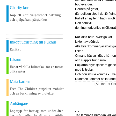
boulevarder.
Charity kort
Hörnen på gator,
där polisen stod i det förflutn
Köp ett kort välgörenhet hälsning ,
Paljett en ny tenn bad i mjölk
och hjälpa barn på sjukhus
Den som vill,
delning nodzerties mjölk grat
Kor, äkta brun, svettiga kor
Inköpt utrustning till sjukhus
lukten av gödsel.
Alla bilar kommer jāsabāž g
Eurika .
fickan
Ormanu hästar izjūgs hörnen
Läsrum
och släppte hundarna.
Pojkarna bryta tjockare glase
Här är vår lilla bilioteka , för en massa
med lyftselar.
olika saker
Och hon skulle komma - utkan
Rummen kommer att ta unde
Mata barnen
[
Alexander Chu
Feed The Children projektet mobiler
och en beskrivning av projektet
Anhängare
Logotyp för företag som under åren
. . .
har stött eller fortsätter att stödja
Jag lämnade bryggan vid ka