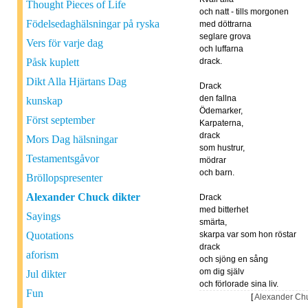
Thought Pieces of Life
och natt - tills morgonen
Födelsedaghälsningar på ryska
med döttrarna
seglare grova
Vers för varje dag
och luffarna
Påsk kuplett
drack.
Dikt Alla Hjärtans Dag
Drack
den fallna
kunskap
Ödemarker,
Först september
Karpaterna,
drack
Mors Dag hälsningar
som hustrur,
Testamentsgåvor
mödrar
och barn.
Bröllopspresenter
Alexander Chuck dikter
Drack
med bitterhet
Sayings
smärta,
Quotations
skarpa var som hon röstar
drack
aforism
och sjöng en sång
om dig själv
Jul dikter
och förlorade sina liv.
Fun
[
Alexander Chu