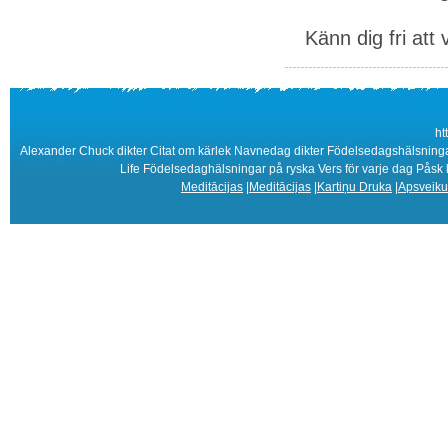
Känn dig fri att 
ht
Alexander Chuck dikter Citat om kärlek Navnedag dikter Födelsedagshälsningar
Life Födelsedaghälsningar på ryska Vers för varje dag Påsk
Meditācijas
|
Meditācijas
|
Kartiņu Druka
|
Apsveiku