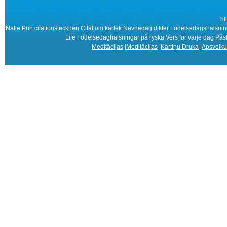
ht
Nalle Puh citationstecknen Citat om kärlek Navnedag dikter Födelsedagshälsning
Life Födelsedaghälsningar på ryska Vers för varje dag Pås
Meditācijas
|
Meditācijas
|
Kartiņu Druka
|
Apsveiku