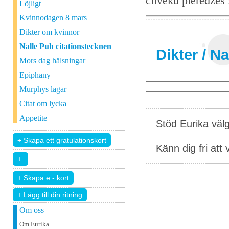
cilvēku pieredzes
Löjligt
Kvinnodagen 8 mars
Dikter om kvinnor
Nalle Puh citationstecknen
Dikter
/
Na
Mors dag hälsningar
Epiphany
Murphys lagar
Citat om lycka
Appetite
Stöd Eurika väl
Känn dig fri att 
+ Lägg till din ritning
Om oss
Om Eurika .