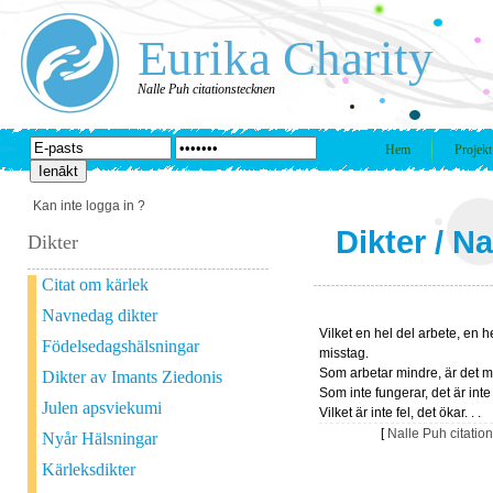
Eurika Charity
Nalle Puh citationstecknen
Hem
Projekt
Kan inte logga in ?
Dikter
/
Na
Dikter
Citat om kärlek
Navnedag dikter
Vilket en hel del arbete, en h
Födelsedagshälsningar
misstag.
Som arbetar mindre, är det mi
Dikter av Imants Ziedonis
Som inte fungerar, det är inte 
Julen apsviekumi
Vilket är inte fel, det ökar. . .
[
Nalle Puh citatio
Nyår Hälsningar
Kärleksdikter