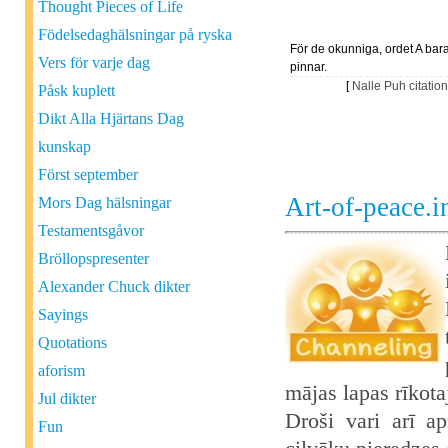
Thought Pieces of Life
Födelsedaghälsningar på ryska
För de okunniga, ordet A bara
Vers för varje dag
pinnar.
[
Nalle Puh citatio
Påsk kuplett
Dikt Alla Hjärtans Dag
kunskap
Först september
Art-of-peace.
Mors Dag hälsningar
Testamentsgåvor
Bröllopspresenter
Alexander Chuck dikter
Sayings
Quotations
aforism
mājas lapas rīkot
Jul dikter
Droši vari arī ap
Fun