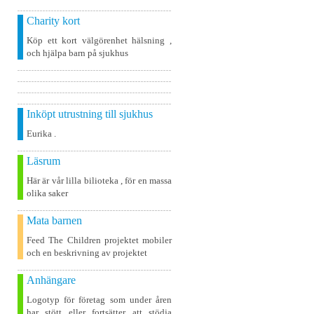
Charity kort
Köp ett kort välgörenhet hälsning ,
och hjälpa barn på sjukhus
Inköpt utrustning till sjukhus
Eurika .
Läsrum
Här är vår lilla bilioteka , för en massa
olika saker
Mata barnen
Feed The Children projektet mobiler
och en beskrivning av projektet
Anhängare
Logotyp för företag som under åren
har stött eller fortsätter att stödja