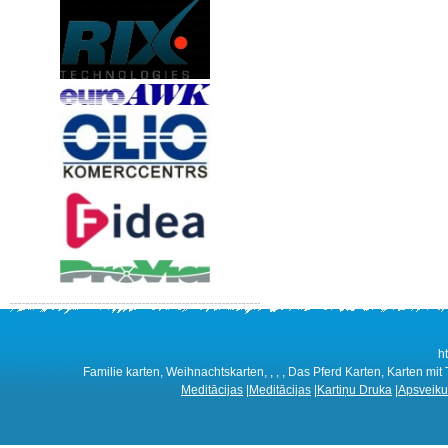
h
Familie karten, Weihnachtskarten, , , , Das Pferd Karten, Karten mit 
Meditācijas
|
Meditācijas
|
Kartiņu Druka
|
Apsveiku