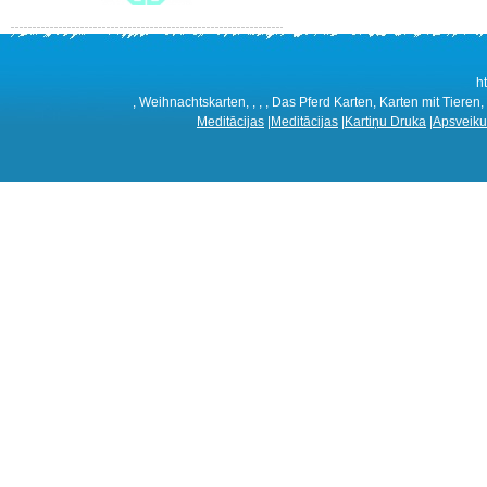
h
, Weihnachtskarten, , , , Das Pferd Karten, Karten mit Tieren,
Meditācijas
|
Meditācijas
|
Kartiņu Druka
|
Apsveiku