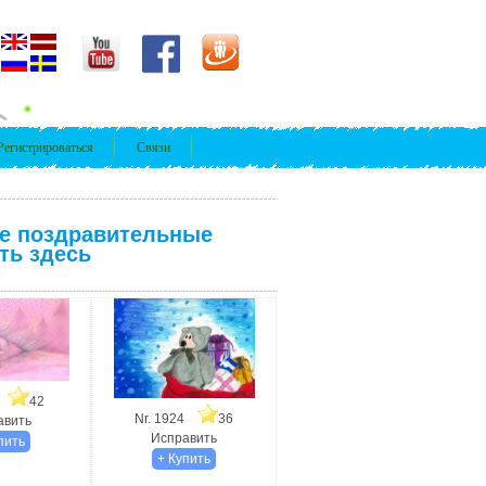
Регистрироваться
Связи
ие поздравительные
ть здесь
59
42
Nr. 1924
36
авить
Исправить