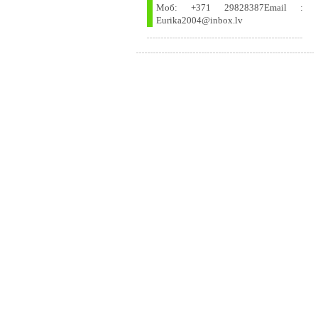
Моб: +371 29828387Email :
Eurika2004@inbox.lv