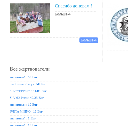
Спасибо донорам !
Больше->
Больше->
Все жертвователи
анонимный :
50 Eur
martins sternbergs :
50 Eur
SIA \\\"EPPE\\\" :
34.09 Eur
SIA M2 Pluss :
49.23 Eur
анонимный :
10 Eur
IVETA MIHNO :
10 Eur
анонимный :
1 Eur
анонимный :
10 Eur