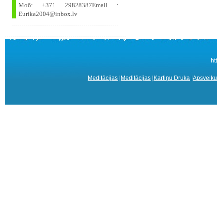
Моб: +371 29828387Email :
Eurika2004@inbox.lv
ht
Meditācijas
|
Meditācijas
|
Kartiņu Druka
|
Apsveiku