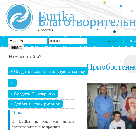
Eurika
Благотворительн
Проекты
Начало
Про
Не можете войти?
Приобретенно
+ Добавить свой ​​рисунок
О нас
О Eurika и, как мы начали
благотворительные проекты