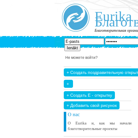
Eurika
Благот
Благотворительная органи
Не можете войти?
+ Добавить свой ​​рисунок
О нас
О Eurika и, как мы начали
благотворительные проекты