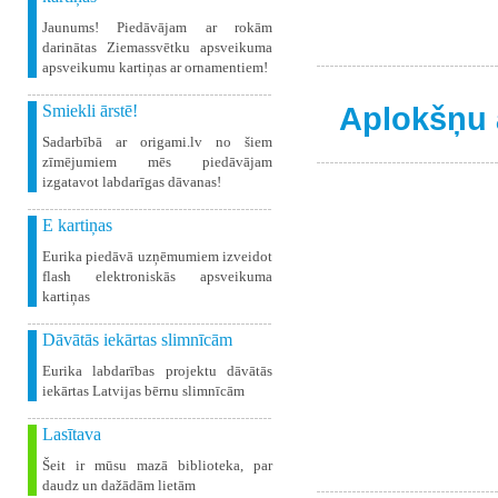
Jaunums! Piedāvājam ar rokām
darinātas Ziemassvētku apsveikuma
apsveikumu kartiņas ar ornamentiem!
Aplokšņu 
Smiekli ārstē!
Sadarbībā ar origami.lv no šiem
zīmējumiem mēs piedāvājam
izgatavot labdarīgas dāvanas!
E kartiņas
Eurika piedāvā uzņēmumiem izveidot
flash elektroniskās apsveikuma
kartiņas
Dāvātās iekārtas slimnīcām
Eurika labdarības projektu dāvātās
iekārtas Latvijas bērnu slimnīcām
Lasītava
Šeit ir mūsu mazā biblioteka, par
daudz un dažādām lietām