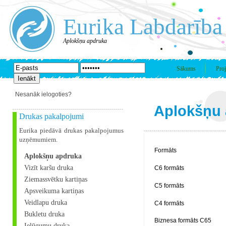
Eurika Labdarība
Aplokšņu apdruka
Sākums
Proj
Nesanāk ielogoties?
Aplokšņu 
Drukas pakalpojumi
Eurika piedāvā drukas pakalpojumus
uzņēmumiem.
Formāts
Aplokšņu apdruka
Vizīt karšu druka
C6 formāts
Ziemassvētku kartiņas
C5 formāts
Apsveikuma kartiņas
Veidlapu druka
C4 formāts
Bukletu druka
Biznesa formāts C65
Ielūgumu druka