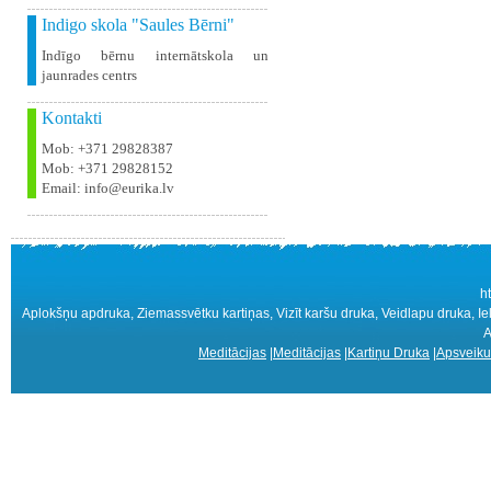
Indigo skola "Saules Bērni"
Indīgo bērnu internātskola un
jaunrades centrs
Kontakti
Mob: +371 29828387
Mob: +371 29828152
Email: info@eurika.lv
h
Aplokšņu apdruka, Ziemassvētku kartiņas, Vizīt karšu druka, Veidlapu druka, 
A
Meditācijas
|
Meditācijas
|
Kartiņu Druka
|
Apsveiku