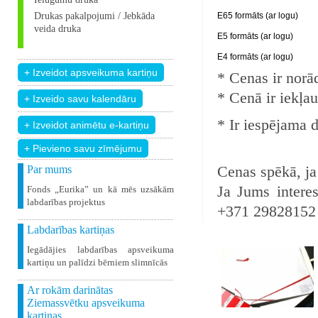
Drukas pakalpojumi / Jebkāda
E65 formāts (ar logu)
veida druka
E5 formāts (ar logu)
E4 formāts (ar logu)
* Cenas ir norā
* Cenā ir iekļa
* Ir iespējama 
+ Pievieno savu zīmējumu
Cenas spēkā, ja
Par mums
Ja Jums interes
Fonds „Eurika” un kā mēs uzsākām
labdarības projektus
+371 29828152
Labdarības kartiņas
Iegādājies labdarības apsveikuma
kartiņu un palīdzi bērniem slimnīcās
Ar rokām darinātas
Ziemassvētku apsveikuma
kartiņas