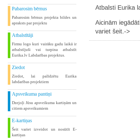
Atbalsti Eurika 
Pabarosim bērnus
Pabarosim bērnus projekta bildes un
Aicinām iegādāt
apraksts par projektu
variet šeit.->
Atbalstītāji
Firmu logo kuri vairāku gadu laikā ir
atbalstījuši vai turpina atbalstīt
Eurika.lv Labdarības projektus.
Ziedot
Ziedot, lai palīdzētu Eurika
labdarības projektiem
Apsveikuma pantiņi
Dzejoļi Jūsu apsveikuma kartiņām un
citiem apsveikumiem
E-kartiņas
Šeit variet izveidot un nosūtīt E-
kartiņas