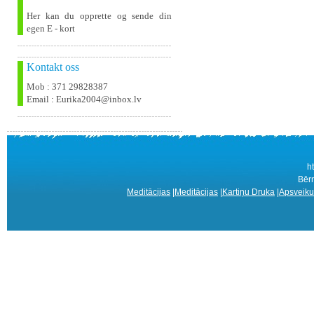
Her kan du opprette og sende din
egen E - kort
Kontakt oss
Mob : 371 29828387
Email : Eurika2004@inbox.lv
h
Bērn
Meditācijas
|
Meditācijas
|
Kartiņu Druka
|
Apsveiku