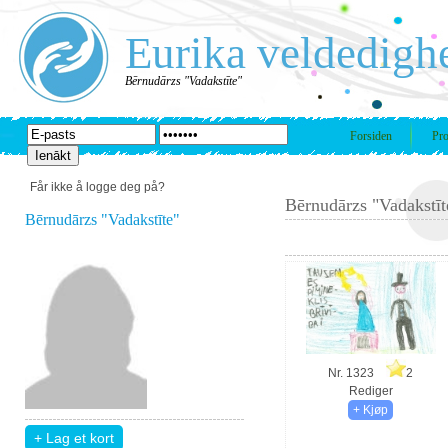
Eurika veldedigh
Bērnudārzs "Vadakstīte"
Forsiden
Pro
Får ikke å logge deg på?
Bērnudārzs "Vadakstīt
Bērnudārzs "Vadakstīte"
Nr. 1323
2
Rediger