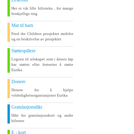
Her er vår lille bilioteka , for mange
forskjellige ting
Mat til barn
Feed the Children prosjektet mobiler
og en beskrivelse av prosjektet
Støttespillere
Logoen til selskapet som i årenes løp
har støttet eller fortsetter å støtte
Eurika .
Donere
Donere for å hjelpe
veldedighetsorganisasjoner Eurika
Gratulasjonsdikt
Dikt for gratulasjonskort og andre
hilsener
E - kort