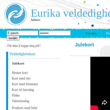
Eurika veldedigh
Julekort
Forsiden
Pro
Julekort
Får ikke å logge deg på?
Veldedighetskort
Julekort
Hesten kort
Kort med dyr
Kort med blomster
Kort til bursdag
Påske
Valentinsdag
Postkort med biler