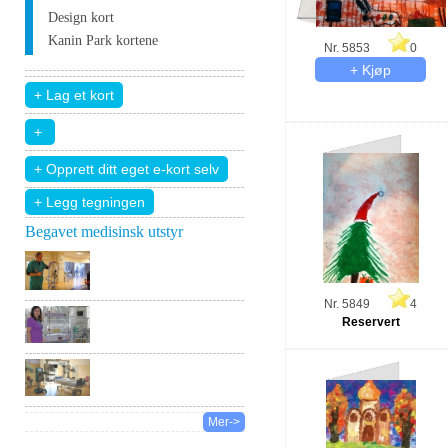
Design kort
Kanin Park kortene
Nr. 5853
0
+ Legg tegningen
Begavet medisinsk utstyr
Nr. 5849
4
Reservert
Mer->