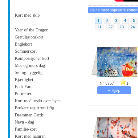
Kort med skip
1
2
3
4
5
21
22
23
24
Year of the Dragon
Gratulasjonskort
Englekort
Sommerkort
Komposisjoner kort
Mor og mors dag
Søt og hyggelig
Kjærlighet
Nr. 5857
1
Back Yard
Portretter
Kort med utsikt over byen
Brukere registrert i fig.
Drømmen Cards
Navn - dag
Familie-kort
Kort med naturen