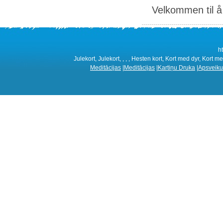
Velkommen til å 
h
Julekort, Julekort, , , , Hesten kort, Kort med dyr, Kort m
Meditācijas
|
Meditācijas
|
Kartiņu Druka
|
Apsveiku