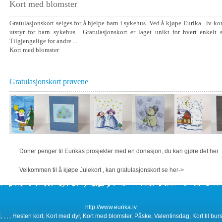
Kort med blomster
Gratulasjonskort selges for å hjelpe barn i sykehus. Ved å kjøpe Eurika . lv kor
utstyr for barn sykehus . Gratulasjonskort er laget unikt for hvert enkelt 
Tilgjengelige for andre . .
Kort med blomster
Gratulasjonskort prøvene
Doner penger til Eurikas prosjekter med en donasjon, du kan gjøre det her
Velkommen til å kjøpe Julekort , kan gratulasjonskort se her->
http://www.eurika.lv
 , , , Hesten kort, Kort med dyr, Kort med blomster, Påske, Valentinsdag, Kort til bursd