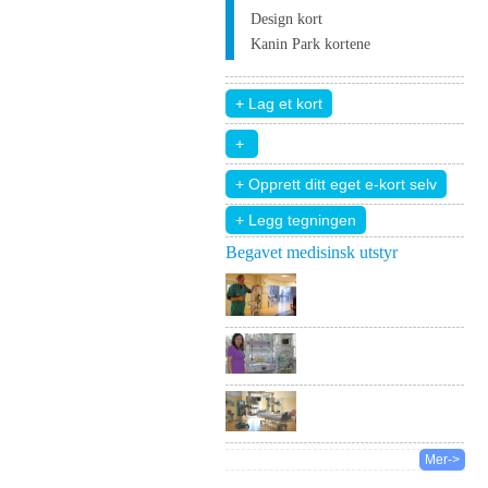
Design kort
Kanin Park kortene
+ Legg tegningen
Begavet medisinsk utstyr
Mer->