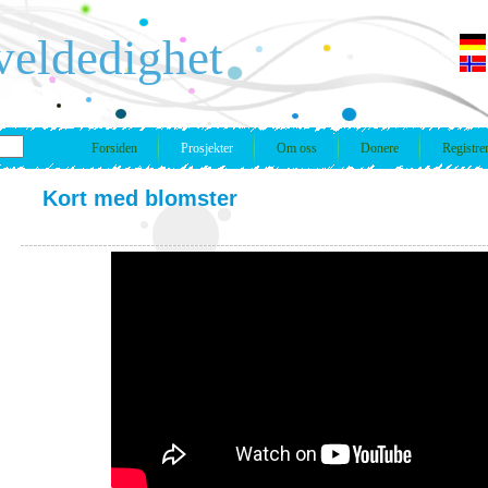
veldedighet
Forsiden
Prosjekter
Om oss
Donere
Registre
Kort med blomster