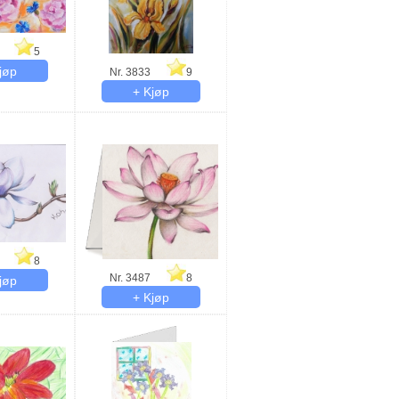
5
Nr. 3833
9
8
Nr. 3487
8