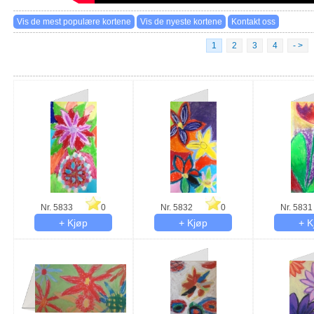
1
2
3
4
- >
Nr. 5833
0
Nr. 5832
0
Nr. 5831