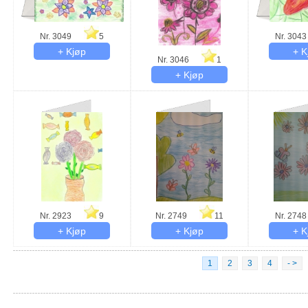
Nr. 3049
5
Nr. 3043
Nr. 3046
1
Nr. 2923
9
Nr. 2749
11
Nr. 2748
1
2
3
4
- >