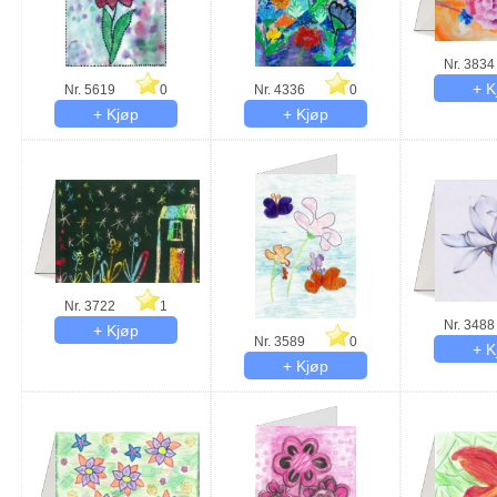
Nr. 3834
Nr. 5619
0
Nr. 4336
0
Nr. 3722
1
Nr. 3488
Nr. 3589
0