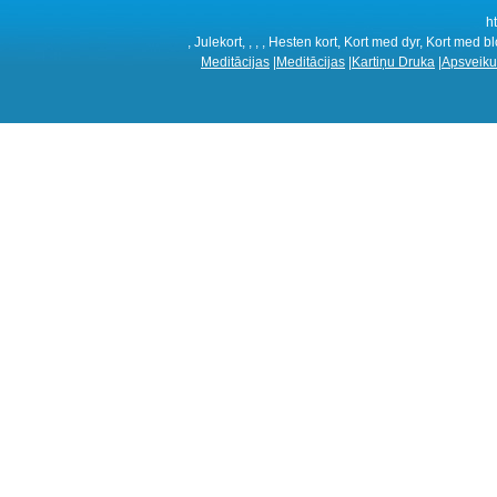
h
, Julekort, , , , Hesten kort, Kort med dyr, Kort med b
Meditācijas
|
Meditācijas
|
Kartiņu Druka
|
Apsveiku