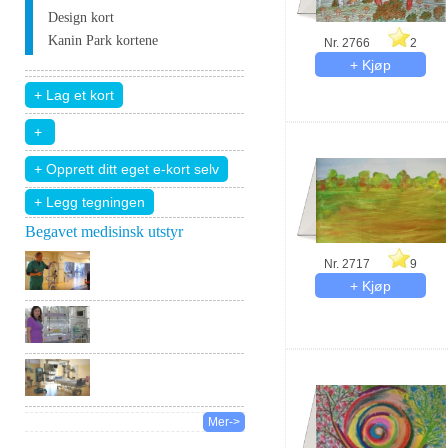
Design kort
Kanin Park kortene
Nr. 2766
2
+ Legg tegningen
Begavet medisinsk utstyr
Nr. 2717
9
Mer->