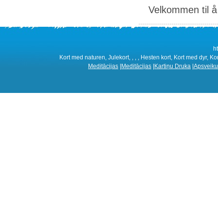
Velkommen til å 
h
Kort med naturen, Julekort, , , , Hesten kort, Kort med dyr, Ko
Meditācijas
|
Meditācijas
|
Kartiņu Druka
|
Apsveiku