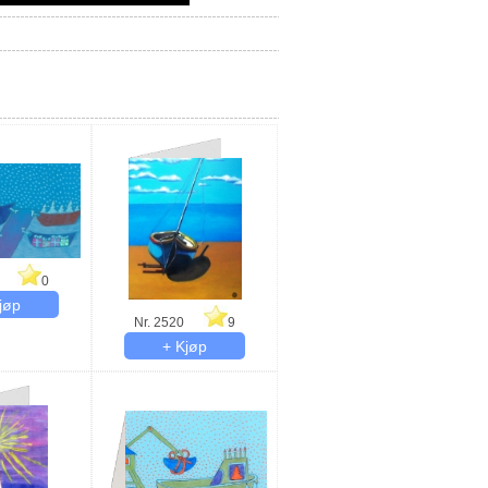
0
Nr. 2520
9