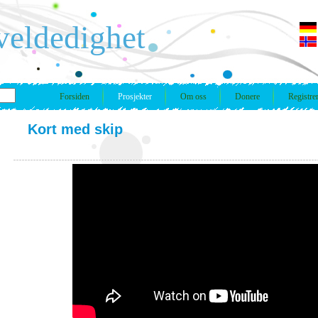
veldedighet
Forsiden
Prosjekter
Om oss
Donere
Registre
Kort med skip