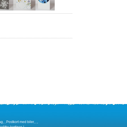
, , Postkort med biler, , ,