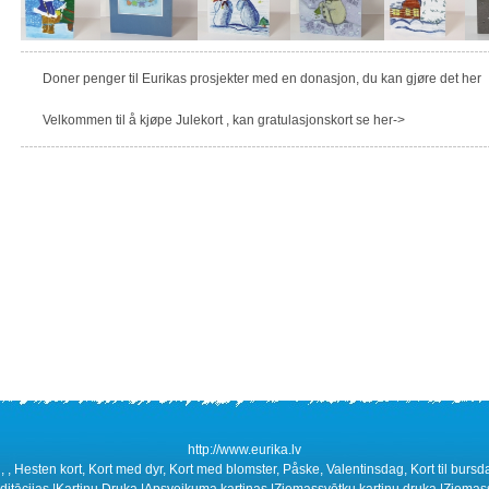
Doner penger til Eurikas prosjekter med en donasjon, du kan gjøre det her
Velkommen til å kjøpe Julekort , kan gratulasjonskort se her->
http://www.eurika.lv
 , , Hesten kort, Kort med dyr, Kort med blomster, Påske, Valentinsdag, Kort til bursdag