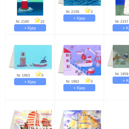
Nr. 2159
3
Nr. 2160
10
Nr. 2157
Nr. 1959
Nr. 1963
0
Nr. 1962
0