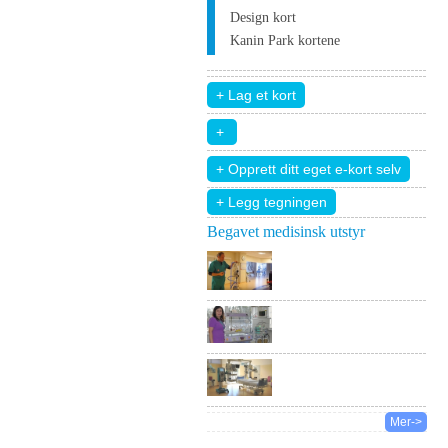
Design kort
Kanin Park kortene
+ Legg tegningen
Begavet medisinsk utstyr
Mer->