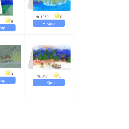
Nr. 1969
0
0
3
Nr. 847
1