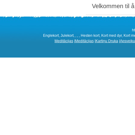
Velkommen til å 
h
Englekort, Julekort, , , , Hesten kort, Kort med dyr, Kort m
Meditācijas
|
Meditācijas
|
Kartiņu Druka
|
Apsveiku