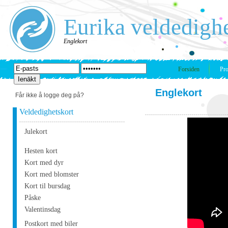
Eurika veldedigh
Englekort
Forsiden
Pro
Englekort
Får ikke å logge deg på?
Veldedighetskort
Julekort
Hesten kort
Kort med dyr
Kort med blomster
Kort til bursdag
Påske
Valentinsdag
Postkort med biler