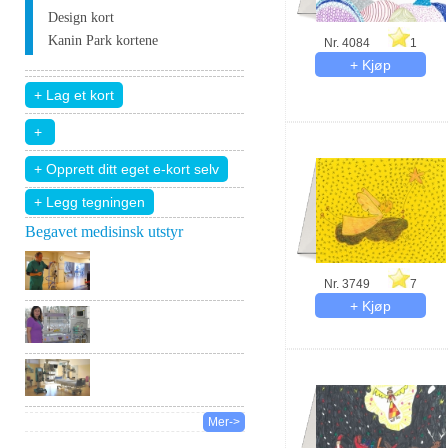
Design kort
Kanin Park kortene
Nr. 4084
1
+ Legg tegningen
Begavet medisinsk utstyr
Nr. 3749
7
Mer->