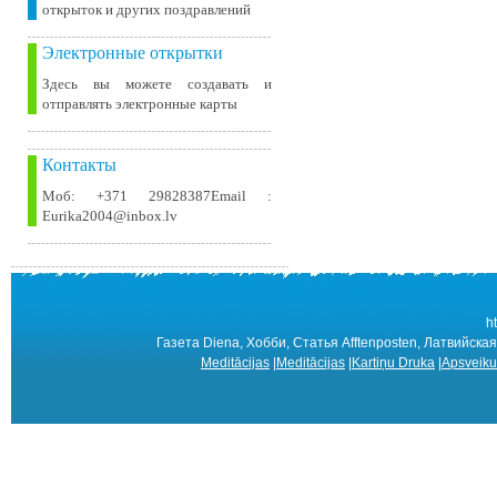
открыток и других поздравлений
Электронные открытки
Здесь вы можете создавать и
отправлять электронные карты
Контакты
Моб: +371 29828387Email :
Eurika2004@inbox.lv
h
Газета Diena, Хобби, Статья Afftenposten, Латвийска
Meditācijas
|
Meditācijas
|
Kartiņu Druka
|
Apsveiku