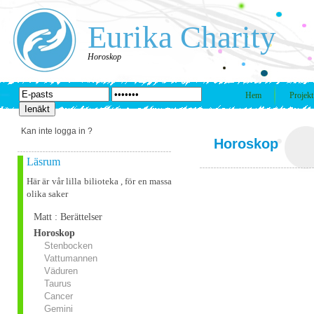
Eurika Charity
Horoskop
Hem
Projekt
Kan inte logga in ?
Horoskop
Läsrum
Här är vår lilla bilioteka , för en massa
olika saker
Matt : Berättelser
Horoskop
Stenbocken
Vattumannen
Väduren
Taurus
Cancer
Gemini