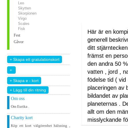
Leo
Skytten
Skorpionen
Virgo
Scales
Fisk
Här är en kompi
Fest
generell beskri
Gåvor
ditt stjärntecke
främst en perso
den andra 50 % 
vatten , jord , n
födelse tid ( vi
placeringen av 
+ Lägg till din ritning
bildandet av pla
Om oss
planeternas . D
Om Eurika .
allt om den män
Charity kort
misslyckande fö
Köp ett kort välgörenhet hälsning ,