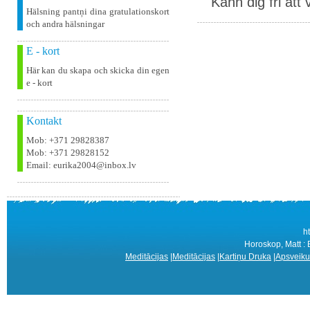
Känn dig fri att 
Hälsning pantņi dina gratulationskort
och andra hälsningar
E - kort
Här kan du skapa och skicka din egen
e - kort
Kontakt
Mob: +371 29828387
Mob: +371 29828152
Email: eurika2004@inbox.lv
h
Horoskop, Matt : 
Meditācijas
|
Meditācijas
|
Kartiņu Druka
|
Apsveiku