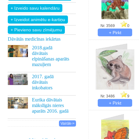
Nr. 3569
0
+ Pievieno savu zīmējumu
Dāvātās medicīnas iekārtas
2018.gadā
dāvātais
elpināšanas aparāts
mazuļiem
2017. gadā
dāvātais
inkobators
Nr. 3486
9
Eurika dāvātais
mākslīgās nieres
aparāts 2016. gadā
Vairāk->