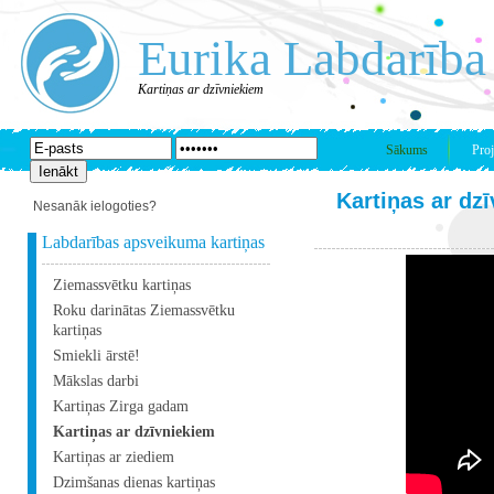
Eurika Labdarība
Kartiņas ar dzīvniekiem
Sākums
Proj
Kartiņas ar dz
Nesanāk ielogoties?
Labdarības apsveikuma kartiņas
Ziemassvētku kartiņas
Roku darinātas Ziemassvētku
kartiņas
Smiekli ārstē!
Mākslas darbi
Kartiņas Zirga gadam
Kartiņas ar dzīvniekiem
Kartiņas ar ziediem
Dzimšanas dienas kartiņas