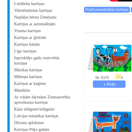
Lieldienu kartiņas
Valentīndienas kartiņas
Neplālas bērnu Zīmējumi
Kartiņas ar automašīnām
Visuma kartiņas
Kartiņas ar ģitārām
Kartiņas kāzām
Līgo kartiņas
Iepriekšējo gadu rezervētās
kartiņas
Mūzikas kartiņas
Mūlteņu kartiņas
Nr. 5375
0
Kartiņas ar kuģiem
Mandalas
Ar rokām darinātas Ziemassvētku
apsveikuma kartiņas
Kāzu ielūgumi/ielūgumi
Latvijas tematikas kartiņas
Dāvanu aploksnes
Kartiņas Pūķa gadam