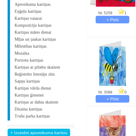
Apsveikuma kartiņas
Eņģeļu kartiņas
Nr. 5259
1
Kartiņas vasarai
Kompozīcīju kartiņas
Kartiņas mātes dienai
Mīļas un jaukas kartiņas
Mīlestības kartiņas
Mozaika
Portretu kartiņas
Kartiņas ar pilsētu skatiem
Reģistrēto lietotāju zīm.
Sapņu kartiņas
Kartiņas vārda dienai
Nr. 3588
0
Kartiņas ģimenei
Kartiņas ar dabas skatiem
Dizaina kartiņas
Trušu parka kartiņas