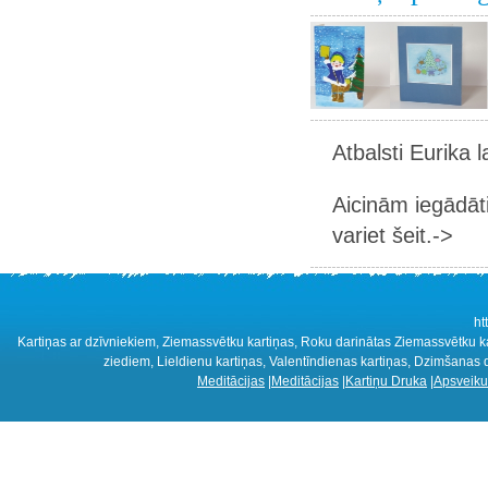
Atbalsti Eurika 
Aicinām iegādāt
variet šeit.->
ht
Kartiņas ar dzīvniekiem, Ziemassvētku kartiņas, Roku darinātas Ziemassvētku kar
ziediem, Lieldienu kartiņas, Valentīndienas kartiņas, Dzimšanas 
Meditācijas
|
Meditācijas
|
Kartiņu Druka
|
Apsveiku