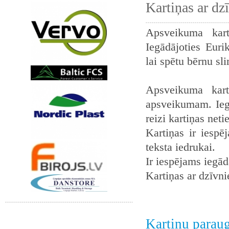
Kartiņas ar dz
Apsveikuma kart
Iegādājoties Euri
lai spētu bērnu sl
Apsveikuma kart
apsveikumam. Iegā
reizi kartiņas neti
Kartiņas ir iespē
teksta iedrukai.
Ir iespējams iegādā
Kartiņas ar dzīvn
Kartiņu parau