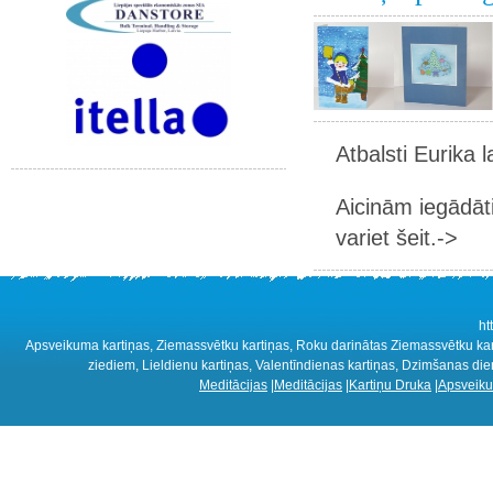
Atbalsti Eurika 
Aicinām iegādāt
variet šeit.->
ht
Apsveikuma kartiņas, Ziemassvētku kartiņas, Roku darinātas Ziemassvētku karti
ziediem, Lieldienu kartiņas, Valentīndienas kartiņas, Dzimšanas die
Meditācijas
|
Meditācijas
|
Kartiņu Druka
|
Apsveiku