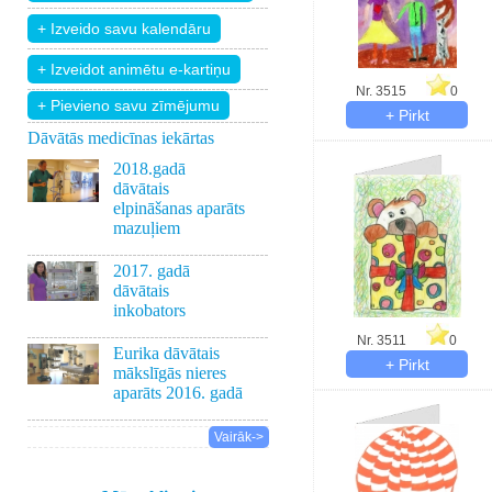
Nr. 3515
0
+ Pievieno savu zīmējumu
Dāvātās medicīnas iekārtas
2018.gadā
dāvātais
elpināšanas aparāts
mazuļiem
2017. gadā
dāvātais
inkobators
Nr. 3511
0
Eurika dāvātais
mākslīgās nieres
aparāts 2016. gadā
Vairāk->