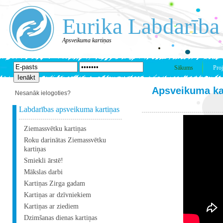
Eurika Labdarība
Apsveikuma kartiņas
Sākums
Proj
Apsveikuma ka
Nesanāk ielogoties?
Labdarības apsveikuma kartiņas
Ziemassvētku kartiņas
Roku darinātas Ziemassvētku
kartiņas
Smiekli ārstē!
Mākslas darbi
Kartiņas Zirga gadam
Kartiņas ar dzīvniekiem
Kartiņas ar ziediem
Dzimšanas dienas kartiņas