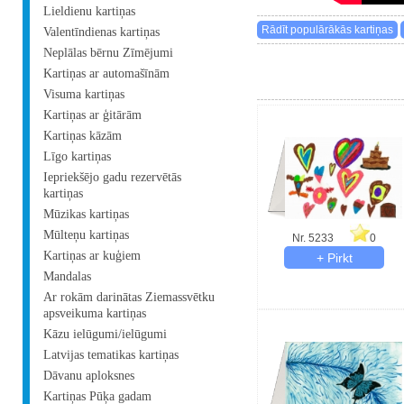
Lieldienu kartiņas
Valentīndienas kartiņas
Neplālas bērnu Zīmējumi
Kartiņas ar automašīnām
Visuma kartiņas
Kartiņas ar ģitārām
Kartiņas kāzām
Līgo kartiņas
Iepriekšējo gadu rezervētās
kartiņas
Mūzikas kartiņas
Mūlteņu kartiņas
Nr. 5233
0
Kartiņas ar kuģiem
Mandalas
Ar rokām darinātas Ziemassvētku
apsveikuma kartiņas
Kāzu ielūgumi/ielūgumi
Latvijas tematikas kartiņas
Dāvanu aploksnes
Kartiņas Pūķa gadam