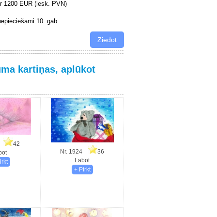
ir 1200 EUR (iesk. PVN)
 nepieciešami 10. gab.
ma kartiņas, aplūkot
59
42
Nr. 1924
36
bot
Labot