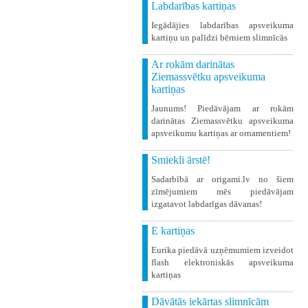
Labdarības kartiņas
Iegādājies labdarības apsveikuma
kartiņu un palīdzi bērniem slimnīcās
Ar rokām darinātas
Ziemassvētku apsveikuma
kartiņas
Jaunums! Piedāvājam ar rokām
darinātas Ziemassvētku apsveikuma
apsveikumu kartiņas ar ornamentiem!
Smiekli ārstē!
Sadarbībā ar origami.lv no šiem
zīmējumiem mēs piedāvājam
izgatavot labdarīgas dāvanas!
E kartiņas
Eurika piedāvā uzņēmumiem izveidot
flash elektroniskās apsveikuma
kartiņas
Dāvātās iekārtas slimnīcām