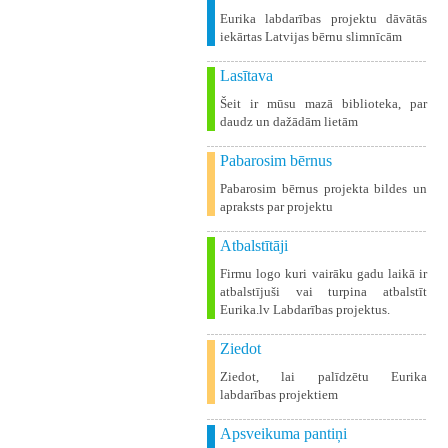
Eurika labdarības projektu dāvātās
iekārtas Latvijas bērnu slimnīcām
Lasītava
Šeit ir mūsu mazā biblioteka, par
daudz un dažādām lietām
Pabarosim bērnus
Pabarosim bērnus projekta bildes un
apraksts par projektu
Atbalstītāji
Firmu logo kuri vairāku gadu laikā ir
atbalstījuši vai turpina atbalstīt
Eurika.lv Labdarības projektus.
Ziedot
Ziedot, lai palīdzētu Eurika
labdarības projektiem
Apsveikuma pantiņi