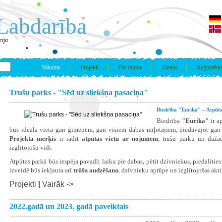
Labdarība
cija
Sākums
Projekti
Par mums
Ziedot
Reģistrētie
Trušu parks - "Sēd uz sliekšņa pasaciņa"
Biedrība "Eurika" – Atpūta
Biedrība
"Eurika"
ir a
būs ideāla vieta gan ģimenēm, gan visiem dabas mīļotājiem, piedāvājot gan a
Projekta mērķis
ir radīt
atpūtas vietu ar nojumēm
, trušu parku un dažā
izglītojošu vidi.
Atpūtas parkā būs iespēja pavadīt laiku pie dabas, pētīt dzīvniekus, piedalīties
izveidē būs iekļauta arī
trūšu audzēšana
, dzīvnieku aprūpe un izglītojošas akt
Projekti
|
Vairāk ->
2022.gadā un 2023. gadā paveiktais