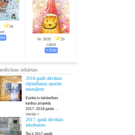
83
28
bot
Nr. 3835
26
Labot
edicīnas iekārtas
2018.gadā dāvātais
elpināšanas aparāts
mazuļiem
Eurika.lv labdarības
kartiņu projekta
2017.-2018.gada ...
Vairāk->
2017. gadā dāvātais
inkobators
Šis ir 2017.gadā