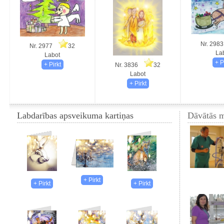
Nr. 29
Nr. 2977
32
La
Labot
Nr. 3836
32
Labot
Labdarības apsveikuma kartiņas
Dāvātās m