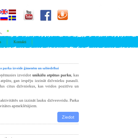
s
Kontakti
s parka izveide ģimenēm un sabiedrībai
pņēmusies izveidot
unikālu atpūtas parku
, kas
tpūtu, gan iespēju izzināt dzīvnieku pasauli.
dus citus dzīvniekus, kas veidos pozitīvu un
 aktivitātēs un izzināt lauku dzīvesveidu. Parka
ivitātes apmeklētājiem.