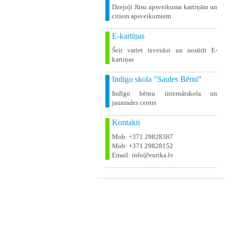
Dzejoļi Jūsu apsveikuma kartiņām un
citiem apsveikumiem
E-kartiņas
Šeit variet izveidot un nosūtīt E-
kartiņas
Indigo skola "Saules Bērni"
Indīgo bērnu internātskola un
jaunrades centrs
Kontakti
Mob: +371 29828387
Mob: +371 29828152
Email: info@eurika.lv