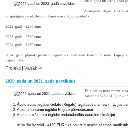
2022. gadā un 2023. gadā pa
Ziedojumi Rīgas BKUS rea
(vispārīgām vajadzībām un barošanas sūkņu iegādei) -
2022. gadā - 2250 euro
2023. gadā - 2700 euro
2024. gadā - 3470 euro
2024. gadā plānots palīdzēt iegādāties medicīnas transporta ratus, kopējā c
papildināta.
Projekti
|
Vairāk ->
2020. gada un 2021. gada paveiktais
Pateicoties uzņēmumu ats
saziedoti 6260 EUR, no ku
Ābolu sulas iegādei Gelato (Regato) izgatavošanai reanimācijas pa
Aukstuma somu iegādei Regato pārvietošanai.
Auduma plāksteru iegādei endotraheālās caurules fiksācijai.
Atlikušie līdzekļi - 4130 EUR tiks novirzīti nepieciešamās medicī