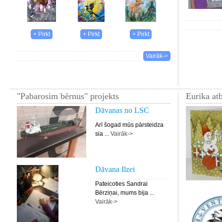
Vairāk->
"Pabarosim bērnus" projekts
Eurika atb
Dāvanas no LSC
Arī šogad mūs pārsteidza
sia ...
Vairāk->
Dāvana Ilzei
Pateicoties Sandrai
Bērziņai, mums bija ...
Vairāk->