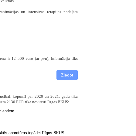
veiktais
nimācijas un intensīvas terapijas nodaļām
ena ir 12 500 euro (ar pvn), informācija tiks
aucībai, kopumā par 2020 un 2021. gadu tika
riem 2130 EUR tika novirzīti Rīgas BKUS:
cientiem.
niskās aparatūras iegādei Rīgas BKUS -