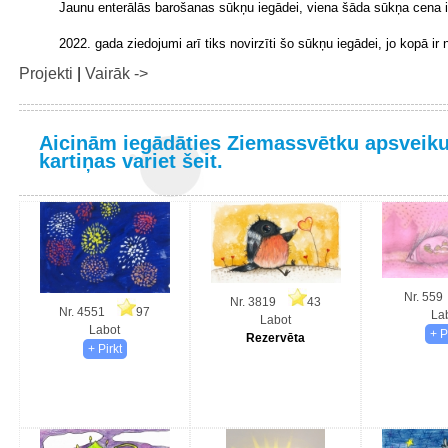
Jaunu enterālās barošanas sūkņu iegādei, viena šāda sūkņa cena 
2022. gada ziedojumi arī tiks novirzīti šo sūkņu iegādei, jo kopā ir
Projekti
|
Vairāk ->
Aicinām iegādāties Ziemassvētku apsveiku
kartiņas variet šeit.
Nr. 5
Nr. 3819
43
Nr. 4551
97
La
Labot
Labot
Rezervēta