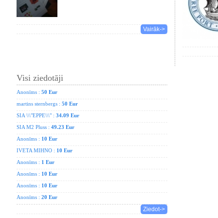
Vairāk->
Visi ziedotāji
Anonīms :
50 Eur
martins sternbergs :
50 Eur
SIA \\\"EPPE\\\" :
34.09 Eur
SIA M2 Pluss :
49.23 Eur
Anonīms :
10 Eur
IVETA MIHNO :
10 Eur
Anonīms :
1 Eur
Anonīms :
10 Eur
Anonīms :
10 Eur
Anonīms :
20 Eur
Ziedot->