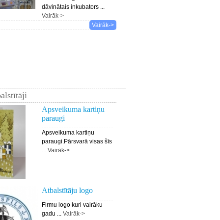
dāvinātais inkubators ...
Vairāk->
Vairāk->
alstītāji
Apsveikuma kartiņu
paraugi
Apsveikuma kartiņu
paraugi.Pārsvarā visas šīs
...
Vairāk->
Atbalstītāju logo
Firmu logo kuri vairāku
gadu ...
Vairāk->