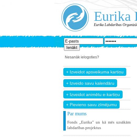
Eurika 
Eurika Labdarības Organizā
Nesanāk ielogoties?
+ Pievieno savu zīmējumu
Par mums
Fonds „Eurika” un kā mēs uzsākām
labdarības projektus