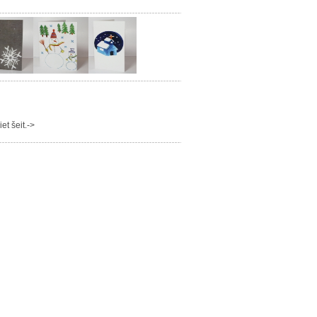
t šeit.->