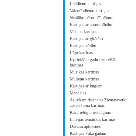
Lieldienu kartiņas
Valentīndienas kartiņas
Neplālas bērnu Zīmējumi
Kartiņas ar automašīnām
Visuma kartiņas
Kartiņas ar ģitārām
Kartiņas kāzām
Līgo kartiņas
Iepriekšējo gadu rezervētās
kartiņas
Mūzikas kartiņas
Mūlteņu kartiņas
Kartiņas ar kuģiem
Mandalas
Ar rokām darinātas Ziemassvētku
apsveikuma kartiņas
Kāzu ielūgumi/ielūgumi
Latvijas tematikas kartiņas
Dāvanu aploksnes
Kartiņas Pūķa gadam