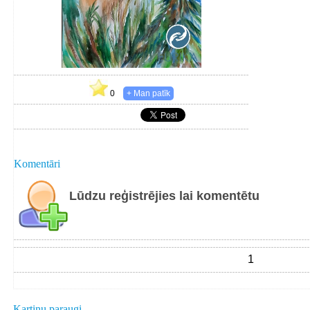
0
Komentāri
Lūdzu reģistrējies lai komentētu
1
Kartiņu paraugi