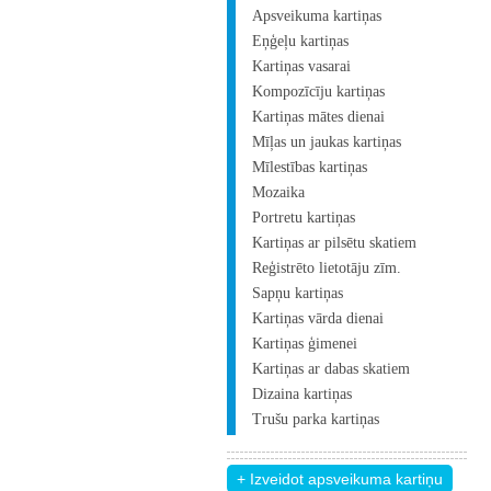
Apsveikuma kartiņas
Eņģeļu kartiņas
Kartiņas vasarai
Kompozīcīju kartiņas
Kartiņas mātes dienai
Mīļas un jaukas kartiņas
Mīlestības kartiņas
Mozaika
Portretu kartiņas
Kartiņas ar pilsētu skatiem
Reģistrēto lietotāju zīm.
Sapņu kartiņas
Kartiņas vārda dienai
Kartiņas ģimenei
Kartiņas ar dabas skatiem
Dizaina kartiņas
Trušu parka kartiņas