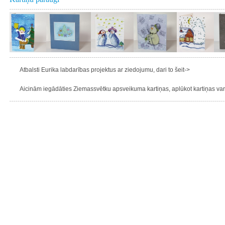
Atbalsti Eurika labdarības projektus ar ziedojumu, dari to šeit->
Aicinām iegādāties Ziemassvētku apsveikuma kartiņas, aplūkot kartiņas varie