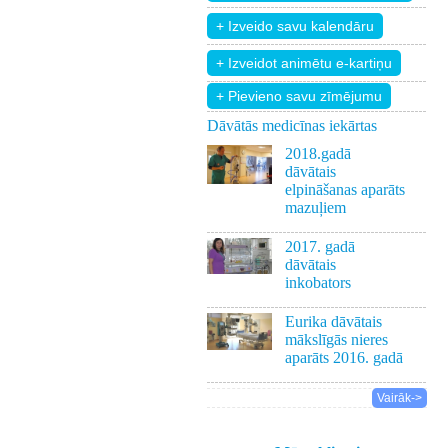
+ Pievieno savu zīmējumu
Dāvātās medicīnas iekārtas
2018.gadā
dāvātais
elpināšanas aparāts
mazuļiem
2017. gadā
dāvātais
inkobators
Eurika dāvātais
mākslīgās nieres
aparāts 2016. gadā
Vairāk->