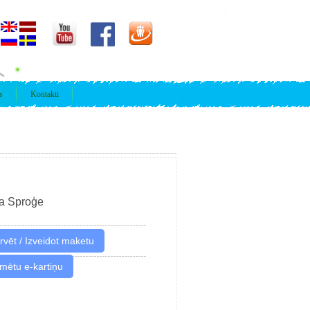
s
Kontakti
a Sproģe
imētu e-kartiņu