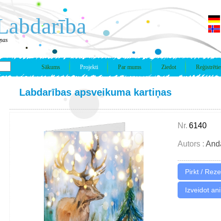
Labdarība
iņas
Sākums
Projekti
Par mums
Ziedot
Reģistrētie
Labdarības apsveikuma kartiņas
Nr.
6140
Autors :
And
Izveidot an