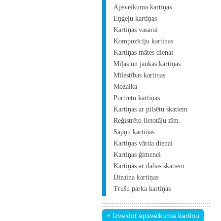
Apsveikuma kartiņas
Eņģeļu kartiņas
Kartiņas vasarai
Kompozīcīju kartiņas
Kartiņas mātes dienai
Mīļas un jaukas kartiņas
Mīlestības kartiņas
Mozaika
Portretu kartiņas
Kartiņas ar pilsētu skatiem
Reģistrēto lietotāju zīm.
Sapņu kartiņas
Kartiņas vārda dienai
Kartiņas ģimenei
Kartiņas ar dabas skatiem
Dizaina kartiņas
Trušu parka kartiņas