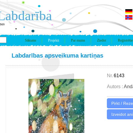
Labdarība
iņas
Sākums
Projekti
Par mums
Ziedot
Reģistrētie
Labdarības apsveikuma kartiņas
Nr.
6143
Autors :
And
Izveidot an