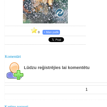
0
Komentāri
Lūdzu reģistrējies lai komentētu
1
Kartiņu paraugi