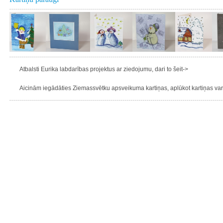
Atbalsti Eurika labdarības projektus ar ziedojumu, dari to šeit->
Aicinām iegādāties Ziemassvētku apsveikuma kartiņas, aplūkot kartiņas varie