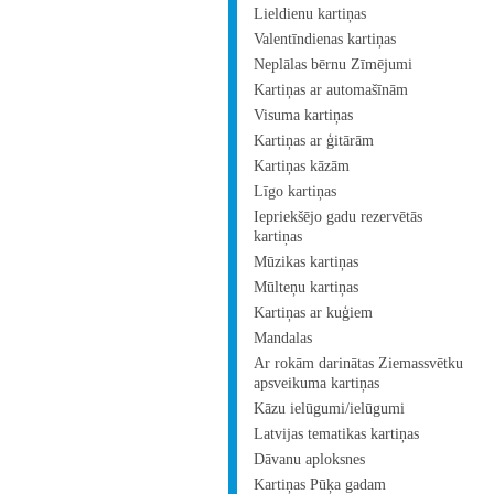
Lieldienu kartiņas
Valentīndienas kartiņas
Neplālas bērnu Zīmējumi
Kartiņas ar automašīnām
Visuma kartiņas
Kartiņas ar ģitārām
Kartiņas kāzām
Līgo kartiņas
Iepriekšējo gadu rezervētās
kartiņas
Mūzikas kartiņas
Mūlteņu kartiņas
Kartiņas ar kuģiem
Mandalas
Ar rokām darinātas Ziemassvētku
apsveikuma kartiņas
Kāzu ielūgumi/ielūgumi
Latvijas tematikas kartiņas
Dāvanu aploksnes
Kartiņas Pūķa gadam