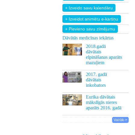
+ Pievieno savu zīmējumu
Dāvātās medicīnas iekārtas
2018.gadā
dāvātais
elpināšanas aparāts
mazuļiem
2017. gadā
dāvātais
inkobators
Eurika dāvātais
mākslīgās nieres
aparāts 2016. gadā
Vairāk->