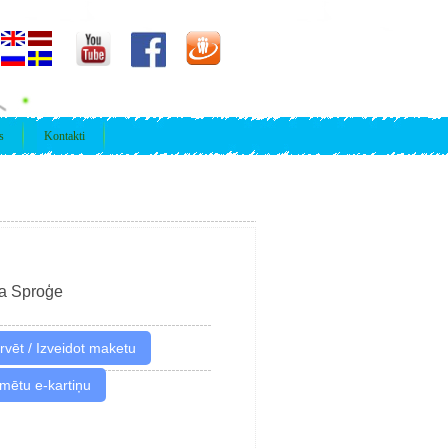
s
Kontakti
a Sproģe
imētu e-kartiņu