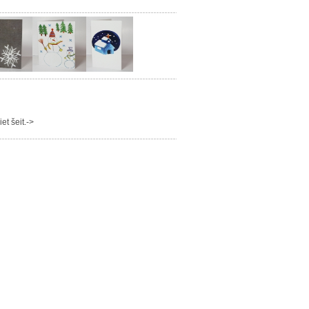
t šeit.->