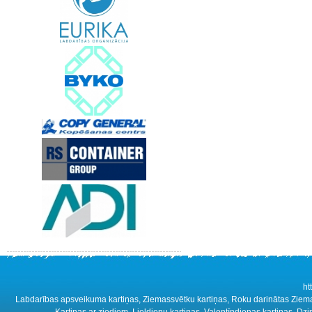
ht
Labdarības apsveikuma kartiņas, Ziemassvētku kartiņas, Roku darinātas Ziemass
Kartiņas ar ziediem, Lieldienu kartiņas, Valentīndienas kartiņas, D