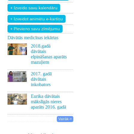
+ Pievieno savu zīmējumu
Dāvātās medicīnas iekārtas
2018.gadā
dāvātais
elpināšanas aparāts
mazuļiem
2017. gadā
dāvātais
inkobators
Eurika dāvātais
mākslīgās nieres
aparāts 2016. gadā
Vairāk->