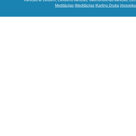
Meditācijas
|
Meditācijas
|
Kartiņu Druka
|
Apsveiku