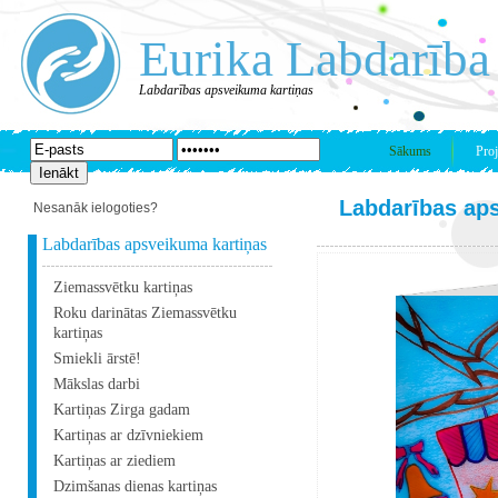
Eurika Labdarība
Labdarības apsveikuma kartiņas
Sākums
Proj
Labdarības ap
Nesanāk ielogoties?
Labdarības apsveikuma kartiņas
Ziemassvētku kartiņas
Roku darinātas Ziemassvētku
kartiņas
Smiekli ārstē!
Mākslas darbi
Kartiņas Zirga gadam
Kartiņas ar dzīvniekiem
Kartiņas ar ziediem
Dzimšanas dienas kartiņas