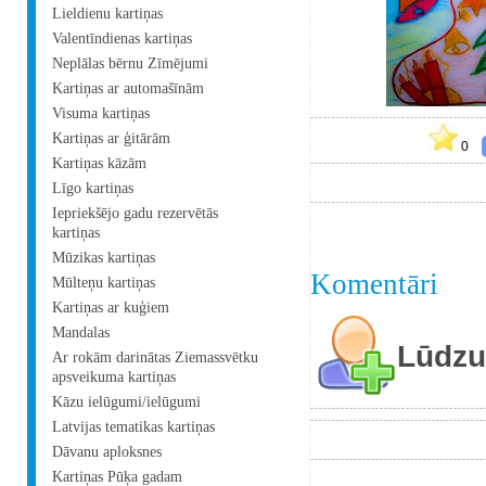
Lieldienu kartiņas
Valentīndienas kartiņas
Neplālas bērnu Zīmējumi
Kartiņas ar automašīnām
Visuma kartiņas
Kartiņas ar ģitārām
0
Kartiņas kāzām
Līgo kartiņas
Iepriekšējo gadu rezervētās
kartiņas
Mūzikas kartiņas
Komentāri
Mūlteņu kartiņas
Kartiņas ar kuģiem
Mandalas
Lūdzu 
Ar rokām darinātas Ziemassvētku
apsveikuma kartiņas
Kāzu ielūgumi/ielūgumi
Latvijas tematikas kartiņas
Dāvanu aploksnes
Kartiņas Pūķa gadam