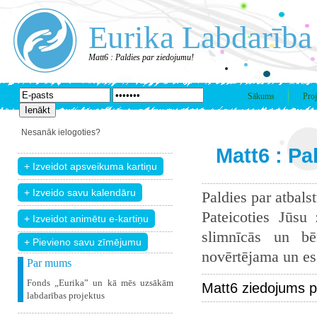
Eurika Labdarība
Matt6 : Paldies par ziedojumu!
Sākums
Proj
Nesanāk ielogoties?
Matt6 : Pa
Paldies par atbals
Pateicoties Jūsu
slimnīcās un bē
+ Pievieno savu zīmējumu
novērtējama un esam
Par mums
Fonds „Eurika” un kā mēs uzsākām
Matt6 ziedojums p
labdarības projektus