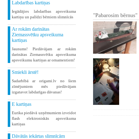
Labdarības kartiņas
Iegādājies labdarības apsveikuma
"Pabarosim bērnus" 
kartiņu un palīdzi bērniem slimnīcās
Ar rokām darinātas
Ziemassvētku apsveikuma
kartiņas
Jaunums! Piedāvājam ar rokām
darinātas Ziemassvētku apsveikuma
apsveikumu kartiņas ar ornamentiem!
Smiekli ārstē!
Sadarbībā ar origami.lv no šiem
zīmējumiem mēs piedāvājam
izgatavot labdarīgas dāvanas!
E kartiņas
Eurika piedāvā uzņēmumiem izveidot
flash elektroniskās apsveikuma
kartiņas
Dāvātās iekārtas slimnīcām