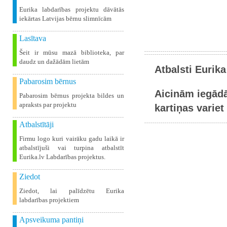
Eurika labdarības projektu dāvātās
iekārtas Latvijas bērnu slimnīcām
Lasītava
Šeit ir mūsu mazā biblioteka, par
daudz un dažādām lietām
Atbalsti Eurika
Pabarosim bērnus
Aicinām iegādā
Pabarosim bērnus projekta bildes un
apraksts par projektu
kartiņas variet 
Atbalstītāji
Firmu logo kuri vairāku gadu laikā ir
atbalstījuši vai turpina atbalstīt
Eurika.lv Labdarības projektus.
Ziedot
Ziedot, lai palīdzētu Eurika
labdarības projektiem
Apsveikuma pantiņi