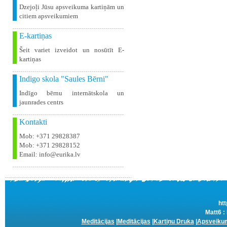
Dzejoļi Jūsu apsveikuma kartiņām un
citiem apsveikumiem
E-kartiņas
Šeit variet izveidot un nosūtīt E-
kartiņas
Indigo skola "Saules Bērni"
Indīgo bērnu internātskola un
jaunrades centrs
Kontakti
Mob: +371 29828387
Mob: +371 29828152
Email: info@eurika.lv
htt
Matt6 :
Meditācijas
|
Meditācijas
|
Kartiņu Druka
|
Apsveikum