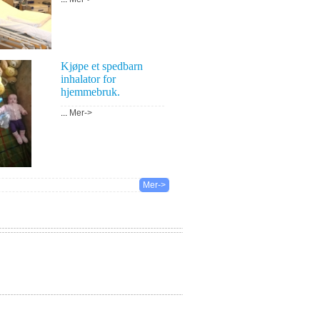
Kjøpe et spedbarn
inhalator for
hjemmebruk.
...
Mer->
Mer->