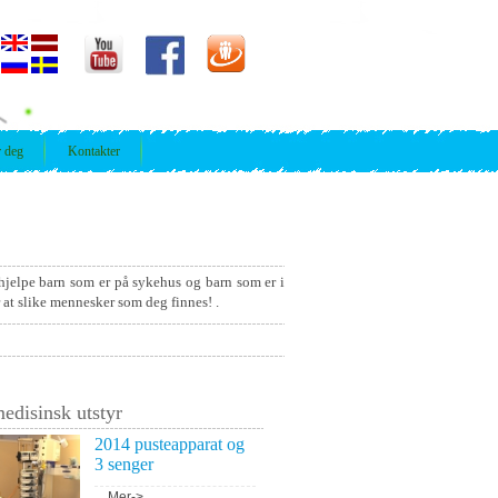
r deg
Kontakter
hjelpe barn som er på sykehus og barn som er i
r at slike mennesker som deg finnes! .
edisinsk utstyr
2014 pusteapparat og
3 senger
...
Mer->