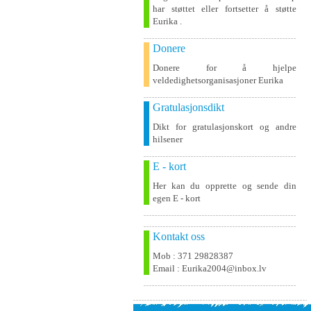
har støttet eller fortsetter å støtte
Eurika .
Donere
Donere for å hjelpe
veldedighetsorganisasjoner Eurika
Gratulasjonsdikt
Dikt for gratulasjonskort og andre
hilsener
E - kort
Her kan du opprette og sende din
egen E - kort
Kontakt oss
Mob : 371 29828387
Email : Eurika2004@inbox.lv