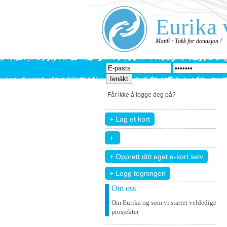
Eurika 
Matt6 : Takk for donasjon !
Får ikke å logge deg på?
+ Legg tegningen
Om oss
Om Eurika og som vi startet veldedige
prosjekter