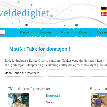
veldedighet
Forsiden
Prosjekter
Om oss
Donere
Registre
Matt6 : Takk for donasjon !
Takk for hjelpen i Eurika Charity handling. Takket være din donasjon kan vi 
dårlig situasjon . Hjelpen du gir er umulig å uttrykke og vi er mest dypt glad fo
Matt6 Donert til prosjektet :
"Mat til barn" prosjektet
Begavet m
Eugesta !
Mer->