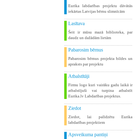
Eurika labdarības projektu dāvātās
iekārtas Latvijas bērnu slimnīcām
Lasītava
Šeit ir mūsu mazā biblioteka, par
daudz un dažādām lietām
Pabarosim bērnus
Pabarosim bērnus projekta bildes un
apraksts par projektu
Atbalstītāji
Firmu logo kuri vairāku gadu laikā ir
atbalstījuši vai turpina atbalstīt
Eurika.lv Labdarības projektus.
Ziedot
Ziedot, lai palīdzētu Eurika
labdarības projektiem
Apsveikuma pantiņi