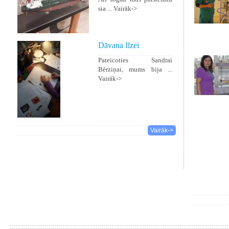
sia ...
Vairāk->
Dāvana Ilzei
Pateicoties Sandrai
Bērziņai, mums bija ...
Vairāk->
Vairāk->