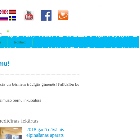
s
Kontakti
umu!
īcās un bērniem trūcīgās ģimenēs! Palīdzība ko
dzimušo bērnu inkubators
edicīnas iekārtas
2018.gadā dāvātais
elpināšanas aparāts