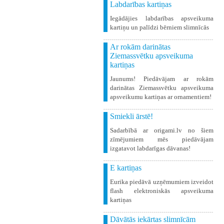
Labdarības kartiņas
Iegādājies labdarības apsveikuma
kartiņu un palīdzi bērniem slimnīcās
Ar rokām darinātas
Ziemassvētku apsveikuma
kartiņas
Jaunums! Piedāvājam ar rokām
darinātas Ziemassvētku apsveikuma
apsveikumu kartiņas ar ornamentiem!
Smiekli ārstē!
Sadarbībā ar origami.lv no šiem
zīmējumiem mēs piedāvājam
izgatavot labdarīgas dāvanas!
E kartiņas
Eurika piedāvā uzņēmumiem izveidot
flash elektroniskās apsveikuma
kartiņas
Dāvātās iekārtas slimnīcām