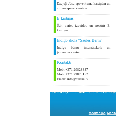
Dzejoļi Jūsu apsveikuma kartiņām un
citiem apsveikumiem
E-kartiņas
Šeit variet izveidot un nosūtīt E-
kartiņas
Indigo skola "Saules Bērni"
Indīgo bērnu internātskola un
jaunrades centrs
Kontakti
Mob: +371 29828387
Mob: +371 29828152
Email: info@eurika.lv
Meditācijas
|
Medit