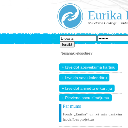
Eurika 
AS Belokon Holdings : Paldi
Nesanāk ielogoties?
+ Pievieno savu zīmējumu
Par mums
Fonds „Eurika” un kā mēs uzsākām
labdarības projektus