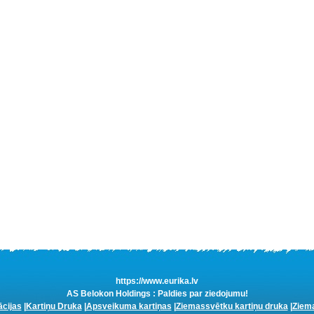
https://www.eurika.lv
AS Belokon Holdings : Paldies par ziedojumu!
ācijas
|
Kartiņu Druka
|
Apsveikuma kartiņas
|
Ziemassvētku kartiņu druka
|
Ziema