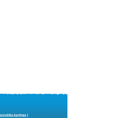
ssvētku kartiņas
|