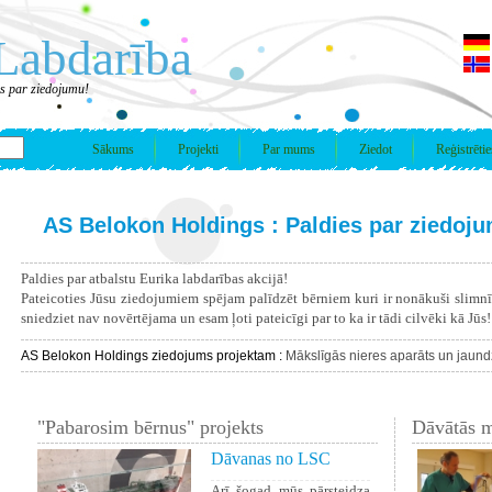
Labdarība
es par ziedojumu!
Sākums
Projekti
Par mums
Ziedot
Reģistrētie
AS Belokon Holdings : Paldies par ziedoj
Paldies par atbalstu Eurika labdarības akcijā!
Pateicoties Jūsu ziedojumiem spējam palīdzēt bērniem kuri ir nonākuši slimn
sniedziet nav novērtējama un esam ļoti pateicīgi par to ka ir tādi cilvēki kā Jūs!
AS Belokon Holdings ziedojums projektam :
Mākslīgās nieres aparāts un jaun
"Pabarosim bērnus" projekts
Dāvātās m
Dāvanas no LSC
Arī šogad mūs pārsteidza