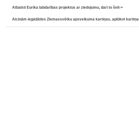
Atbalsti Eurika labdarības projektus ar ziedojumu, dari to šeit->
Aicinām iegādāties Ziemassvētku apsveikuma kartiņas, aplūkot kartiņas 