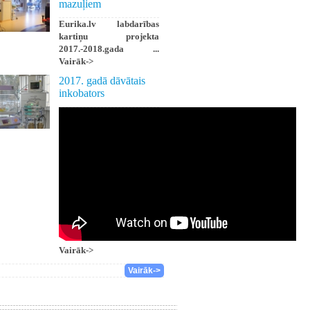
mazuļiem
Eurika.lv labdarības
kartiņu projekta
2017.-2018.gada ...
Vairāk->
2017. gadā dāvātais
inkobators
Vairāk->
Vairāk->